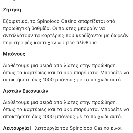
Ζήτηση
Εξαιρετικά, το Spinoloco Casino απαρτίζεται από
προωθητική βαθμίδα. Οι παίκτες μπορούν να
ανταλλάτουν τα καρτέριες που κερδίζονται με δωρεάν
περιστροφές και τυχόν νικητές πλίνθους.
Μπόνους
Διαθέτουμε μια σειρά από λίστες στην προώθηση,
όπως τα καρτέριες και τα σκουπαρέματα. Μπορείτε να
αποκτήσετε έως 1000 μπόνους με το παιχνίδι αυτό.
Λιστών Εικονικών
Διαθέτουμε μια σειρά από λίστες στην προώθηση,
όπως τα καρτέριες και τα σκουπαρέματα. Μπορείτε να
αποκτήσετε έως 1000 μπόνους με το παιχνίδι αυτό.
Λειτουργία
Η λειτουργία του Spinoloco Casino είναι