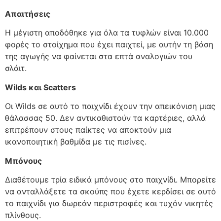
Απαιτήσεις
Η μέγιστη αποδόθηκε για όλα τα τυφλών είναι 10.000
φορές το στοίχημα που έχει παιχτεί, με αυτήν τη βάση
της αγωγής να φαίνεται στα επτά αναλογιών του
σλάιτ.
Wilds και Scatters
Οι Wilds σε αυτό το παιχνίδι έχουν την απεικόνιση μιας
θάλασσας 50. Δεν αντικαθιστούν τα καρτέριες, αλλά
επιτρέπουν στους παίκτες να αποκτούν μια
ικανοποιητική βαθμίδα με τις πισίνες.
Μπόνους
Διαθέτουμε τρία ειδικά μπόνους στο παιχνίδι. Μπορείτε
να ανταλλάξετε τα σκούπς που έχετε κερδίσει σε αυτό
το παιχνίδι για δωρεάν περιστροφές και τυχόν νικητές
πλίνθους.