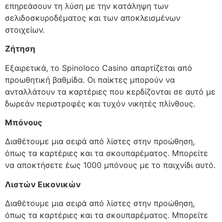
επηρεάσουν τη λύση με την κατάληψη των
σελιδοσκυροδέματος και των αποκλεισμένων
στοιχείων.
Ζήτηση
Εξαιρετικά, το Spinoloco Casino απαρτίζεται από
προωθητική βαθμίδα. Οι παίκτες μπορούν να
ανταλλάτουν τα καρτέριες που κερδίζονται σε αυτό με
δωρεάν περιστροφές και τυχόν νικητές πλίνθους.
Μπόνους
Διαθέτουμε μια σειρά από λίστες στην προώθηση,
όπως τα καρτέριες και τα σκουπαρέματος. Μπορείτε
να αποκτήσετε έως 1000 μπόνους με το παιχνίδι αυτό.
Λιστών Εικονικών
Διαθέτουμε μια σειρά από λίστες στην προώθηση,
όπως τα καρτέριες και τα σκουπαρέματος. Μπορείτε