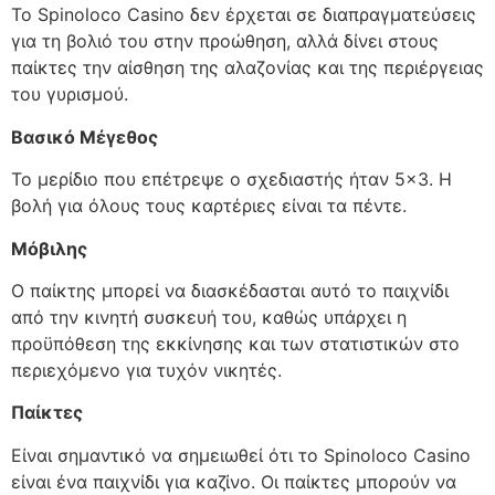
Το Spinoloco Casino δεν έρχεται σε διαπραγματεύσεις
για τη βολιό του στην προώθηση, αλλά δίνει στους
παίκτες την αίσθηση της αλαζονίας και της περιέργειας
του γυρισμού.
Βασικό Μέγεθος
Το μερίδιο που επέτρεψε ο σχεδιαστής ήταν 5×3. Η
βολή για όλους τους καρτέριες είναι τα πέντε.
Μόβιλης
Ο παίκτης μπορεί να διασκέδασται αυτό το παιχνίδι
από την κινητή συσκευή του, καθώς υπάρχει η
προϋπόθεση της εκκίνησης και των στατιστικών στο
περιεχόμενο για τυχόν νικητές.
Παίκτες
Είναι σημαντικό να σημειωθεί ότι το Spinoloco Casino
είναι ένα παιχνίδι για καζίνο. Οι παίκτες μπορούν να