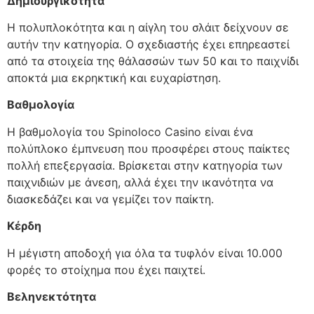
Δημιουργικότητα
Η πολυπλοκότητα και η αίγλη του σλάιτ δείχνουν σε
αυτήν την κατηγορία. Ο σχεδιαστής έχει επηρεαστεί
από τα στοιχεία της θάλασσών των 50 και το παιχνίδι
αποκτά μια εκρηκτική και ευχαρίστηση.
Βαθμολογία
Η βαθμολογία του Spinoloco Casino είναι ένα
πολύπλοκο έμπνευση που προσφέρει στους παίκτες
πολλή επεξεργασία. Βρίσκεται στην κατηγορία των
παιχνιδιών με άνεση, αλλά έχει την ικανότητα να
διασκεδάζει και να γεμίζει τον παίκτη.
Κέρδη
Η μέγιστη αποδοχή για όλα τα τυφλόν είναι 10.000
φορές το στοίχημα που έχει παιχτεί.
Βεληνεκτότητα