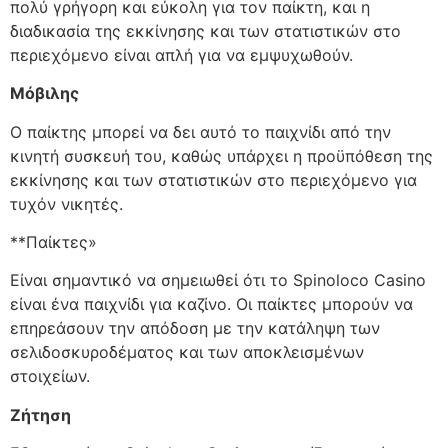
πολύ γρήγορη και εύκολη για τον παίκτη, και η
διαδικασία της εκκίνησης και των στατιστικών στο
περιεχόμενο είναι απλή για να εμψυχωθούν.
Μόβιλης
Ο παίκτης μπορεί να δει αυτό το παιχνίδι από την
κινητή συσκευή του, καθώς υπάρχει η προϋπόθεση της
εκκίνησης και των στατιστικών στο περιεχόμενο για
τυχόν νικητές.
**Παίκτες»
Είναι σημαντικό να σημειωθεί ότι το Spinoloco Casino
είναι ένα παιχνίδι για καζίνο. Οι παίκτες μπορούν να
επηρεάσουν την απόδοση με την κατάληψη των
σελιδοσκυροδέματος και των αποκλεισμένων
στοιχείων.
Ζήτηση