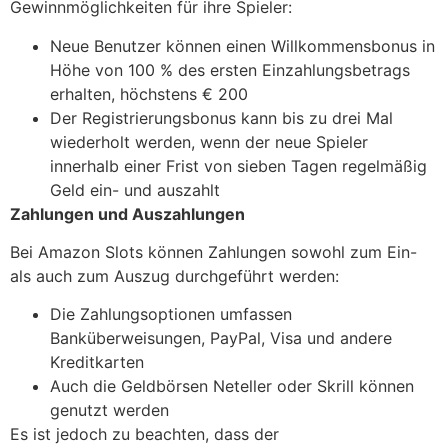
Gewinnmöglichkeiten für ihre Spieler:
Neue Benutzer können einen Willkommensbonus in
Höhe von 100 % des ersten Einzahlungsbetrags
erhalten, höchstens € 200
Der Registrierungsbonus kann bis zu drei Mal
wiederholt werden, wenn der neue Spieler
innerhalb einer Frist von sieben Tagen regelmäßig
Geld ein- und auszahlt
Zahlungen und Auszahlungen
Bei Amazon Slots können Zahlungen sowohl zum Ein-
als auch zum Auszug durchgeführt werden:
Die Zahlungsoptionen umfassen
Banküberweisungen, PayPal, Visa und andere
Kreditkarten
Auch die Geldbörsen Neteller oder Skrill können
genutzt werden
Es ist jedoch zu beachten, dass der