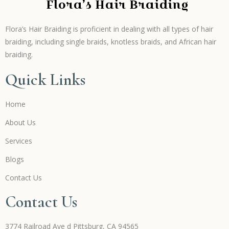
Flora’s Hair Braiding
Flora’s Hair Braiding is proficient in dealing with all types of hair
braiding, including single braids, knotless braids, and African hair
braiding.
Quick Links
Home
About Us
Services
Blogs
Contact Us
Contact Us
3774 Railroad Ave d Pittsburg, CA 94565