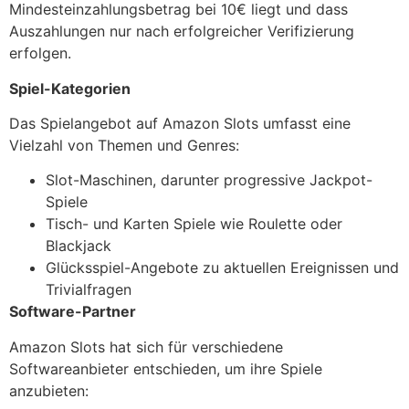
Mindesteinzahlungsbetrag bei 10€ liegt und dass
Auszahlungen nur nach erfolgreicher Verifizierung
erfolgen.
Spiel-Kategorien
Das Spielangebot auf Amazon Slots umfasst eine
Vielzahl von Themen und Genres:
Slot-Maschinen, darunter progressive Jackpot-
Spiele
Tisch- und Karten Spiele wie Roulette oder
Blackjack
Glücksspiel-Angebote zu aktuellen Ereignissen und
Trivialfragen
Software-Partner
Amazon Slots hat sich für verschiedene
Softwareanbieter entschieden, um ihre Spiele
anzubieten: