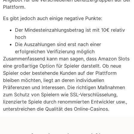
Plattform.
Es gibt jedoch auch einige negative Punkte:
Der Mindesteinzahlungsbetrag ist mit 10€ relativ
hoch
Die Auszahlungen sind erst nach einer
erfolgreichen Verifizierung möglich
Zusammenfassend kann man sagen, dass Amazon Slots
eine großartige Option für Spieler darstellt. Ob neue
Spieler oder bestehende Kunden auf der Plattform
bleiben möchten, liegt an deren individuellen
Präferenzen und Interessen. Die richtigen Maßnahmen
zum Schutz von Spielern wie SSL-Verschlüsselung,
lizenzierte Spiele durch renommierten Entwickler usw.,
unterstreichen die Qualität des Online-Casinos.