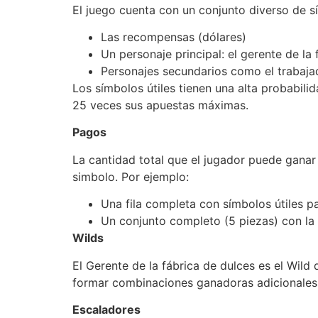
El juego cuenta con un conjunto diverso de sím
Las recompensas (dólares)
Un personaje principal: el gerente de la
Personajes secundarios como el trabajado
Los símbolos útiles tienen una alta probabi
25 veces sus apuestas máximas.
Pagos
La cantidad total que el jugador puede ganar
simbolo. Por ejemplo:
Una fila completa con símbolos útiles p
Un conjunto completo (5 piezas) con la
Wilds
El Gerente de la fábrica de dulces es el Wild
formar combinaciones ganadoras adicionales
Escaladores