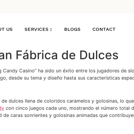
UT US
SERVICES
BLOGS
CONTACT
an Fábrica de Dulces
ig Candy Casino” ha sido un éxito entre los jugadores de sl
ego, desde su tema y diseño hasta sus características esp
a de dulces llena de coloridos caramelos y golosinas, lo que
dy
con cinco juegos cada uno, mostrando el número total de
 de caras sonrientes y golosinas animadas que contribuyen