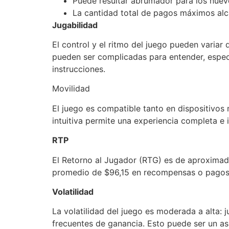
Puede resultar abrumador para los nuev
La cantidad total de pagos máximos alc
Jugabilidad
El control y el ritmo del juego pueden variar
pueden ser complicadas para entender, especia
instrucciones.
Movilidad
El juego es compatible tanto en dispositivos
intuitiva permite una experiencia completa e i
RTP
El Retorno al Jugador (RTG) es de aproximad
promedio de $96,15 en recompensas o pago
Volatilidad
La volatilidad del juego es moderada a alta
frecuentes de ganancia. Esto puede ser un as