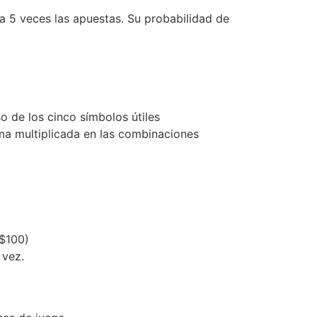
ta 5 veces las apuestas. Su probabilidad de
o de los cinco símbolos útiles
ma multiplicada en las combinaciones
($100)
 vez.