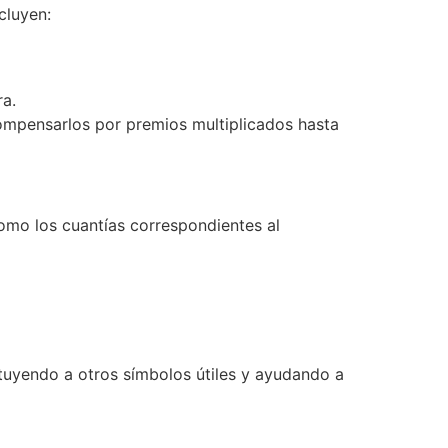
cluyen:
ra.
compensarlos por premios multiplicados hasta
omo los cuantías correspondientes al
tituyendo a otros símbolos útiles y ayudando a