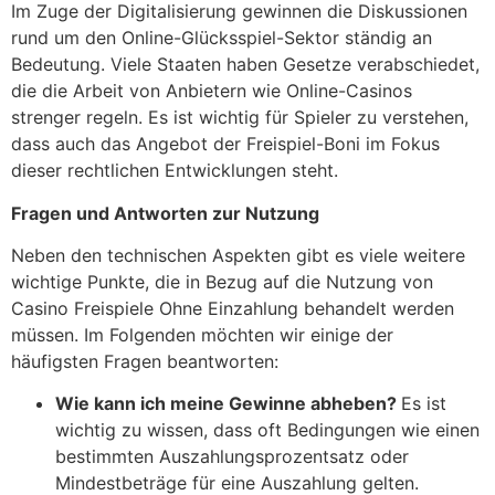
Im Zuge der Digitalisierung gewinnen die Diskussionen
rund um den Online-Glücksspiel-Sektor ständig an
Bedeutung. Viele Staaten haben Gesetze verabschiedet,
die die Arbeit von Anbietern wie Online-Casinos
strenger regeln. Es ist wichtig für Spieler zu verstehen,
dass auch das Angebot der Freispiel-Boni im Fokus
dieser rechtlichen Entwicklungen steht.
Fragen und Antworten zur Nutzung
Neben den technischen Aspekten gibt es viele weitere
wichtige Punkte, die in Bezug auf die Nutzung von
Casino Freispiele Ohne Einzahlung behandelt werden
müssen. Im Folgenden möchten wir einige der
häufigsten Fragen beantworten:
Wie kann ich meine Gewinne abheben?
Es ist
wichtig zu wissen, dass oft Bedingungen wie einen
bestimmten Auszahlungsprozentsatz oder
Mindestbeträge für eine Auszahlung gelten.