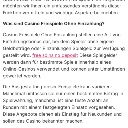
möchten wir Ihnen ein umfassendes Verständnis dieser
Funktion vermitteln und wichtige Aspekte beleuchten.
Was sind Casino Freispiele Ohne Einzahlung?
Casino Freispiele Ohne Einzahlung stellen eine Art von
Einführungsbonus dar, bei dem Spieler ohne eigene
Geldbeträge oder Einzahlungen Spielgeld zur Verfügung
gestellt wird.
free spins no deposit
Diese Spielgelder
werden dann für bestimmte Spiele innerhalb eines
Online-Casinos verwendet und können unter Umständen
gewertet werden.
Die Ausgestaltung dieser Freispiele kann variieren:
Manchmal umfassen sie nur einen bestimmten Betrag in
Spielwährung, manchmal ist eine feste Anzahl an
Runden mit einem festgelegten Einsatz vorgesehen.
Diese Angebote dienen als Einstieg für Neukunden und
sollen das Casino bekannter machen.