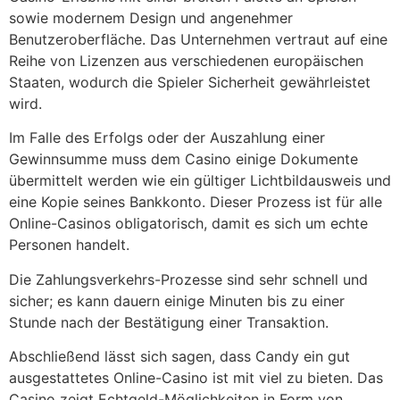
sowie modernem Design und angenehmer
Benutzeroberfläche. Das Unternehmen vertraut auf eine
Reihe von Lizenzen aus verschiedenen europäischen
Staaten, wodurch die Spieler Sicherheit gewährleistet
wird.
Im Falle des Erfolgs oder der Auszahlung einer
Gewinnsumme muss dem Casino einige Dokumente
übermittelt werden wie ein gültiger Lichtbildausweis und
eine Kopie seines Bankkonto. Dieser Prozess ist für alle
Online-Casinos obligatorisch, damit es sich um echte
Personen handelt.
Die Zahlungsverkehrs-Prozesse sind sehr schnell und
sicher; es kann dauern einige Minuten bis zu einer
Stunde nach der Bestätigung einer Transaktion.
Abschließend lässt sich sagen, dass Candy ein gut
ausgestattetes Online-Casino ist mit viel zu bieten. Das
Casino zeigt Echtgeld-Möglichkeiten in Form von