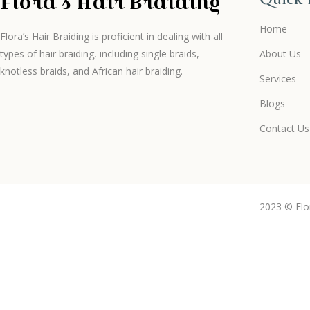
Flora’s Hair Braiding
Home
Flora’s Hair Braiding is proficient in dealing with all
types of hair braiding, including single braids,
About Us
knotless braids, and African hair braiding.
Services
Blogs
Contact Us
2023 © Flo