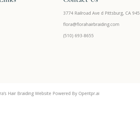
3774 Railroad Ave d Pittsburg, CA 94
flora@florahairbraiding.com
(510) 693-8655
ra’s Hair Braiding Website Powered By Opentpr.ai