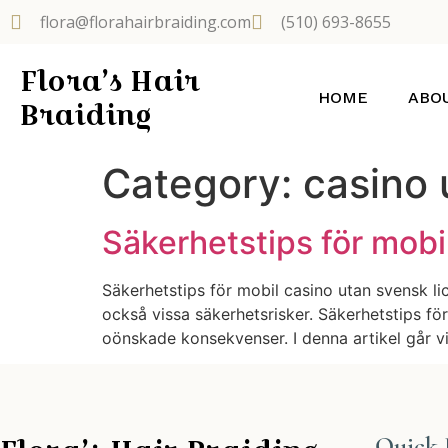
flora@florahairbraiding.com
(510) 693-8655
Flora’s Hair
HOME
ABO
Braiding
Category:
casino 
Säkerhetstips för mobi
Säkerhetstips för mobil casino utan svensk li
också vissa säkerhetsrisker. Säkerhetstips f
oönskade konsekvenser. I denna artikel går vi
Quick 