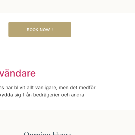
BOOK NOW !
nvändare
 har blivit allt vanligare, men det medför
skydda sig från bedrägerier och andra
Opening Hours