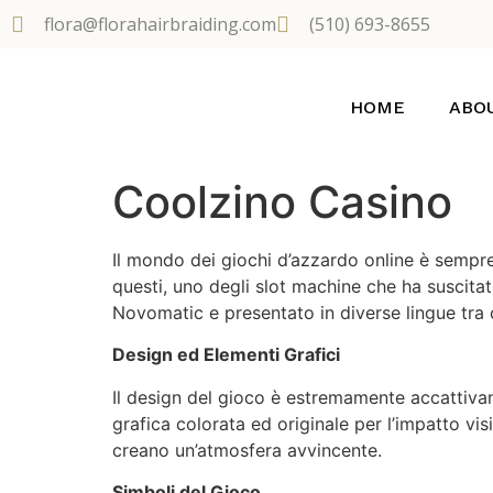
flora@florahairbraiding.com
(510) 693-8655
HOME
ABO
Coolzino Casino
Il mondo dei giochi d’azzardo online è sempre 
questi, uno degli slot machine che ha suscita
Novomatic e presentato in diverse lingue tra cu
Design ed Elementi Grafici
Il design del gioco è estremamente accattiv
grafica colorata ed originale per l’impatto vi
creano un’atmosfera avvincente.
Simboli del Gioco