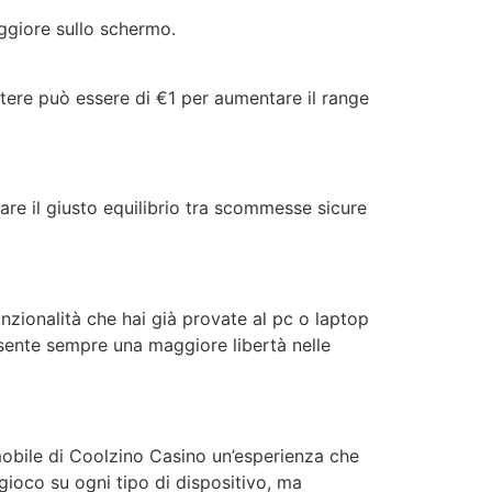
aggiore sullo schermo.
ttere può essere di €1 per aumentare il range
vare il giusto equilibrio tra scommesse sicure
unzionalità che hai già provate al pc o laptop
nsente sempre una maggiore libertà nelle
 mobile di Coolzino Casino un’esperienza che
 gioco su ogni tipo di dispositivo, ma