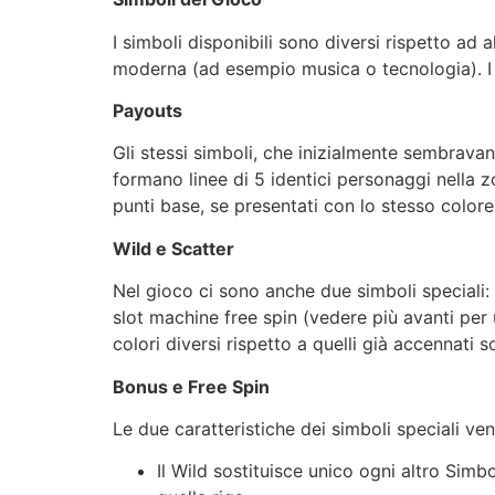
I simboli disponibili sono diversi rispetto ad
moderna (ad esempio musica o tecnologia). I va
Payouts
Gli stessi simboli, che inizialmente sembravano
formano linee di 5 identici personaggi nella z
punti base, se presentati con lo stesso colore
Wild e Scatter
Nel gioco ci sono anche due simboli speciali: i
slot machine free spin (vedere più avanti per u
colori diversi rispetto a quelli già accennati s
Bonus e Free Spin
Le due caratteristiche dei simboli speciali ve
Il Wild sostituisce unico ogni altro Simb