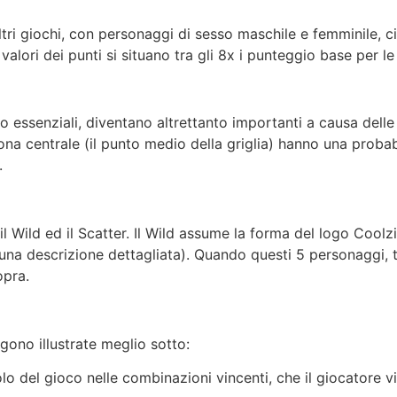
 altri giochi, con personaggi di sesso maschile e femminile,
lori dei punti si situano tra gli 8x i punteggio base per le
 essenziali, diventano altrettanto importanti a causa delle l
ona centrale (il punto medio della griglia) hanno una probab
.
l Wild ed il Scatter. Il Wild assume la forma del logo Coolzi
na descrizione dettagliata). Quando questi 5 personaggi, tra 
opra.
ngono illustrate meglio sotto:
olo del gioco nelle combinazioni vincenti, che il giocatore v