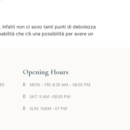
 Infatti non ci sono tanti punti di debolezza
abilità che c’è una possibilità per avere un
Opening Hours
565
MON – FRI: 8.30 AM – 08.00 PM
SAT: 9 AM –08.00 PM
SUN: 10AM - 07 PM