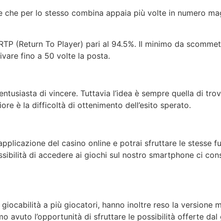
one che per lo stesso combina appaia più volte in numero m
l’RTP (Return To Player) pari al 94.5%. Il minimo da scomme
ivare fino a 50 volte la posta.
 entusiasta di vincere. Tuttavia l’idea è sempre quella di tro
re è la difficoltà di ottenimento dell’esito sperato.
pplicazione del casino online e potrai sfruttare le stesse f
sibilità di accedere ai giochi sul nostro smartphone ci co
 giocabilità a più giocatori, hanno inoltre reso la versione
o avuto l’opportunità di sfruttare le possibilità offerte dal