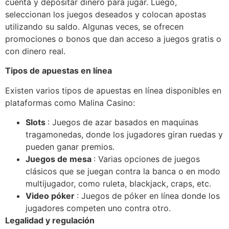
cuenta y depositar dinero para jugar. Luego,
seleccionan los juegos deseados y colocan apostas
utilizando su saldo. Algunas veces, se ofrecen
promociones o bonos que dan acceso a juegos gratis o
con dinero real.
Tipos de apuestas en línea
Existen varios tipos de apuestas en línea disponibles en
plataformas como Malina Casino:
Slots
: Juegos de azar basados en maquinas
tragamonedas, donde los jugadores giran ruedas y
pueden ganar premios.
Juegos de mesa
: Varias opciones de juegos
clásicos que se juegan contra la banca o en modo
multijugador, como ruleta, blackjack, craps, etc.
Video póker
: Juegos de póker en línea donde los
jugadores competen uno contra otro.
Legalidad y regulación