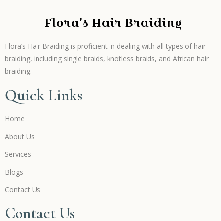
Flora’s Hair Braiding
Flora’s Hair Braiding is proficient in dealing with all types of hair
braiding, including single braids, knotless braids, and African hair
braiding.
Quick Links
Home
About Us
Services
Blogs
Contact Us
Contact Us