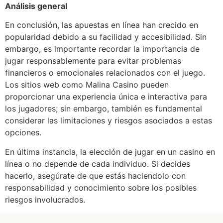
Análisis general
En conclusión, las apuestas en línea han crecido en
popularidad debido a su facilidad y accesibilidad. Sin
embargo, es importante recordar la importancia de
jugar responsablemente para evitar problemas
financieros o emocionales relacionados con el juego.
Los sitios web como Malina Casino pueden
proporcionar una experiencia única e interactiva para
los jugadores; sin embargo, también es fundamental
considerar las limitaciones y riesgos asociados a estas
opciones.
En última instancia, la elección de jugar en un casino en
línea o no depende de cada individuo. Si decides
hacerlo, asegúrate de que estás haciendolo con
responsabilidad y conocimiento sobre los posibles
riesgos involucrados.