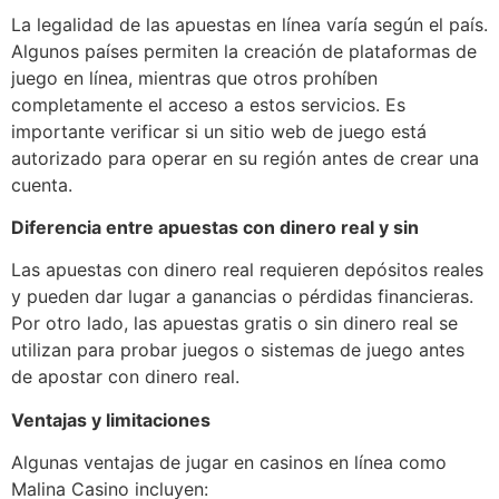
La legalidad de las apuestas en línea varía según el país.
Algunos países permiten la creación de plataformas de
juego en línea, mientras que otros prohíben
completamente el acceso a estos servicios. Es
importante verificar si un sitio web de juego está
autorizado para operar en su región antes de crear una
cuenta.
Diferencia entre apuestas con dinero real y sin
Las apuestas con dinero real requieren depósitos reales
y pueden dar lugar a ganancias o pérdidas financieras.
Por otro lado, las apuestas gratis o sin dinero real se
utilizan para probar juegos o sistemas de juego antes
de apostar con dinero real.
Ventajas y limitaciones
Algunas ventajas de jugar en casinos en línea como
Malina Casino incluyen: