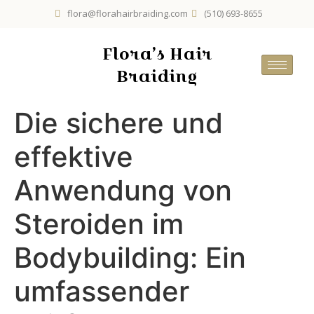
flora@florahairbraiding.com
(510) 693-8655
Flora’s Hair
Braiding
Die sichere und
effektive
Anwendung von
Steroiden im
Bodybuilding: Ein
umfassender