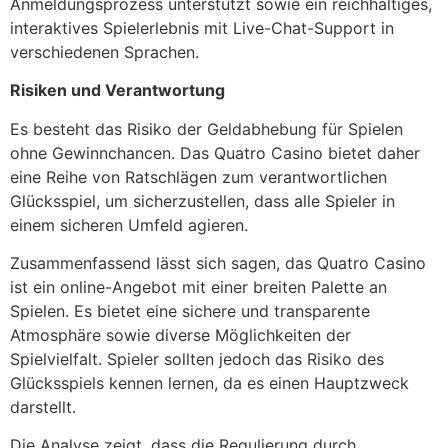
Anmeldungsprozess unterstützt sowie ein reichhaltiges,
interaktives Spielerlebnis mit Live-Chat-Support in
verschiedenen Sprachen.
Risiken und Verantwortung
Es besteht das Risiko der Geldabhebung für Spielen
ohne Gewinnchancen. Das Quatro Casino bietet daher
eine Reihe von Ratschlägen zum verantwortlichen
Glücksspiel, um sicherzustellen, dass alle Spieler in
einem sicheren Umfeld agieren.
Zusammenfassend lässt sich sagen, das Quatro Casino
ist ein online-Angebot mit einer breiten Palette an
Spielen. Es bietet eine sichere und transparente
Atmosphäre sowie diverse Möglichkeiten der
Spielvielfalt. Spieler sollten jedoch das Risiko des
Glücksspiels kennen lernen, da es einen Hauptzweck
darstellt.
Die Analyse zeigt, dass die Regulierung durch