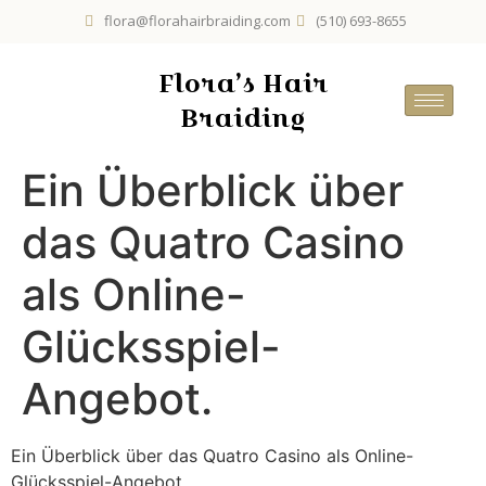
flora@florahairbraiding.com
(510) 693-8655
Flora’s Hair
Braiding
Ein Überblick über
das Quatro Casino
als Online-
Glücksspiel-
Angebot.
Ein Überblick über das Quatro Casino als Online-
Glücksspiel-Angebot