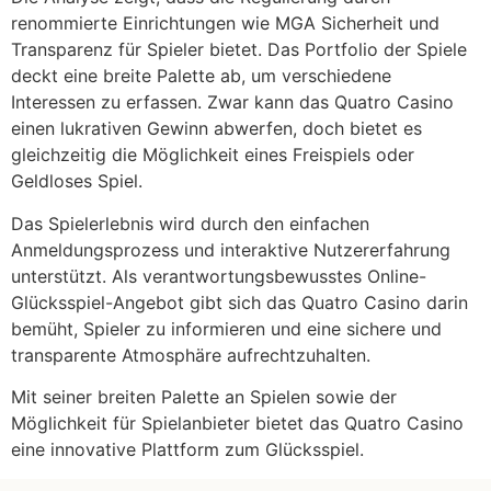
renommierte Einrichtungen wie MGA Sicherheit und
Transparenz für Spieler bietet. Das Portfolio der Spiele
deckt eine breite Palette ab, um verschiedene
Interessen zu erfassen. Zwar kann das Quatro Casino
einen lukrativen Gewinn abwerfen, doch bietet es
gleichzeitig die Möglichkeit eines Freispiels oder
Geldloses Spiel.
Das Spielerlebnis wird durch den einfachen
Anmeldungsprozess und interaktive Nutzererfahrung
unterstützt. Als verantwortungsbewusstes Online-
Glücksspiel-Angebot gibt sich das Quatro Casino darin
bemüht, Spieler zu informieren und eine sichere und
transparente Atmosphäre aufrechtzuhalten.
Mit seiner breiten Palette an Spielen sowie der
Möglichkeit für Spielanbieter bietet das Quatro Casino
eine innovative Plattform zum Glücksspiel.