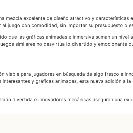
na mezcla excelente de diseño atractivo y características
r al juego con comodidad, sin importar su presupuesto o es
tido que las gráficas animadas e inmersiva suman un nivel ad
juegos similares no desvirtúa lo divertido y emocionante qu
ón viable para jugadores en búsqueda de algo fresco e inn
as interesantes y gráficas animadas, esta nueva adición a 
ción divertida e innovadoras mecánicas aseguran una exper