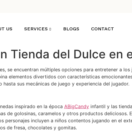
UT US
SERVICES
BLOGS
CONTACT
an Tienda del Dulce en 
res, se encuentran múltiples opciones para entretener a los
na elementos divertidos con características emocionantes.
o hasta sus mecánicas de juego y experiencia del jugador.
onedas inspirado en la época
ABigCandy
infantil y las tien
as de golosinas, caramelos y otros productos deliciosos. El
os personajes incluyen a niños contentos jugando en el ext
s de fresa, chocolates y gomitas.