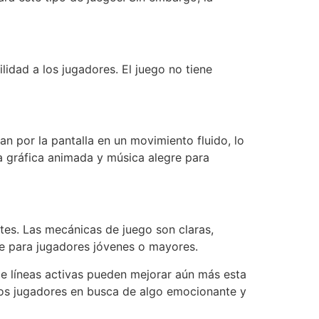
lidad a los jugadores. El juego no tiene
an por la pantalla en un movimiento fluido, lo
 gráfica animada y música alegre para
tes. Las mecánicas de juego son claras,
ble para jugadores jóvenes o mayores.
de líneas activas pueden mejorar aún más esta
los jugadores en busca de algo emocionante y