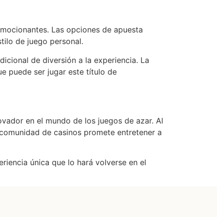
 emocionantes. Las opciones de apuesta
tilo de juego personal.
icional de diversión a la experiencia. La
e puede ser jugar este título de
ovador en el mundo de los juegos de azar. Al
la comunidad de casinos promete entretener a
iencia única que lo hará volverse en el