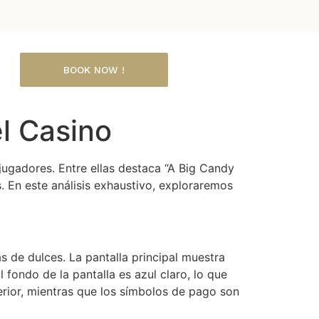
BOOK NOW !
el Casino
 jugadores. Entre ellas destaca “A Big Candy
 En este análisis exhaustivo, exploraremos
das de dulces. La pantalla principal muestra
 fondo de la pantalla es azul claro, lo que
erior, mientras que los símbolos de pago son