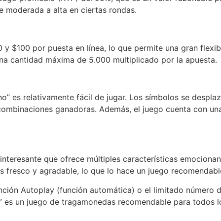
de moderada a alta en ciertas rondas.
 y $100 por puesta en línea, lo que permite una gran flexibi
 una cantidad máxima de 5.000 multiplicado por la apuesta.
no” es relativamente fácil de jugar. Los símbolos se desplaz
combinaciones ganadoras. Además, el juego cuenta con una
 interesante que ofrece múltiples características emocionan
l es fresco y agradable, lo que lo hace un juego recomenda
nción Autoplay (función automática) o el limitado número 
ino” es un juego de tragamonedas recomendable para todos 