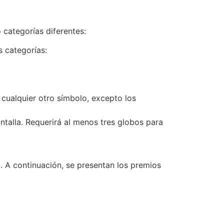
 categorías diferentes:
 categorías:
 cualquier otro símbolo, excepto los
ntalla. Requerirá al menos tres globos para
 A continuación, se presentan los premios