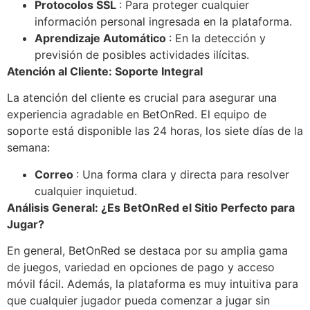
Protocolos SSL
: Para proteger cualquier
información personal ingresada en la plataforma.
Aprendizaje Automático
: En la detección y
previsión de posibles actividades ilícitas.
Atención al Cliente: Soporte Integral
La atención del cliente es crucial para asegurar una
experiencia agradable en BetOnRed. El equipo de
soporte está disponible las 24 horas, los siete días de la
semana:
Correo
: Una forma clara y directa para resolver
cualquier inquietud.
Análisis General: ¿Es BetOnRed el Sitio Perfecto para
Jugar?
En general, BetOnRed se destaca por su amplia gama
de juegos, variedad en opciones de pago y acceso
móvil fácil. Además, la plataforma es muy intuitiva para
que cualquier jugador pueda comenzar a jugar sin