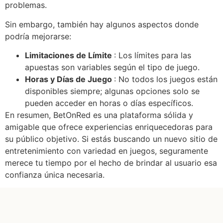
problemas.
Sin embargo, también hay algunos aspectos donde
podría mejorarse:
Limitaciones de Límite
: Los límites para las
apuestas son variables según el tipo de juego.
Horas y Días de Juego
: No todos los juegos están
disponibles siempre; algunas opciones solo se
pueden acceder en horas o días específicos.
En resumen, BetOnRed es una plataforma sólida y
amigable que ofrece experiencias enriquecedoras para
su público objetivo. Si estás buscando un nuevo sitio de
entretenimiento con variedad en juegos, seguramente
merece tu tiempo por el hecho de brindar al usuario esa
confianza única necesaria.