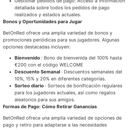
Gestionar pedidos de pago: Acceso a información
detallada sobre todos los pedidos de pago
realizados y estados actuales.
Bonos y Oportunidades para Jugar
BetOnRed ofrece una amplia variedad de bonos y
promociones periódicas para sus jugadores. Algunas
opciones destacadas incluyen:
Bienvenido
: Bono de bienvenida del 100% hasta
€200 con el código WELCOME
Descuento Semanal
: Descuentos semanales del
10%, 15% y 20% en diferentes categorías.
Sorteo diario
: Sorteos de bonificación regulares
para los jugadores actuales, así como regalos
aleatorios para sus amigos.
Formas de Pago: Cómo Retirar Ganancias
BetOnRed ofrece una amplia variedad de opciones de
pago y retiro para adaptarse a las necesidades