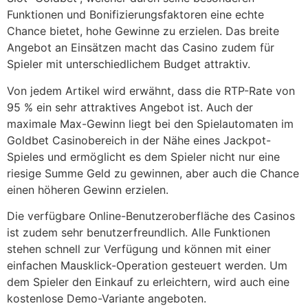
Funktionen und Bonifizierungsfaktoren eine echte
Chance bietet, hohe Gewinne zu erzielen. Das breite
Angebot an Einsätzen macht das Casino zudem für
Spieler mit unterschiedlichem Budget attraktiv.
Von jedem Artikel wird erwähnt, dass die RTP-Rate von
95 % ein sehr attraktives Angebot ist. Auch der
maximale Max-Gewinn liegt bei den Spielautomaten im
Goldbet Casinobereich in der Nähe eines Jackpot-
Spieles und ermöglicht es dem Spieler nicht nur eine
riesige Summe Geld zu gewinnen, aber auch die Chance
einen höheren Gewinn erzielen.
Die verfügbare Online-Benutzeroberfläche des Casinos
ist zudem sehr benutzerfreundlich. Alle Funktionen
stehen schnell zur Verfügung und können mit einer
einfachen Mausklick-Operation gesteuert werden. Um
dem Spieler den Einkauf zu erleichtern, wird auch eine
kostenlose Demo-Variante angeboten.