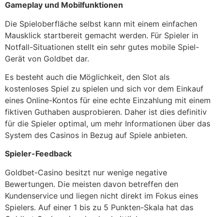
Gameplay und Mobilfunktionen
Die Spieloberfläche selbst kann mit einem einfachen
Mausklick startbereit gemacht werden. Für Spieler in
Notfall-Situationen stellt ein sehr gutes mobile Spiel-
Gerät von Goldbet dar.
Es besteht auch die Möglichkeit, den Slot als
kostenloses Spiel zu spielen und sich vor dem Einkauf
eines Online-Kontos für eine echte Einzahlung mit einem
fiktiven Guthaben ausprobieren. Daher ist dies definitiv
für die Spieler optimal, um mehr Informationen über das
System des Casinos in Bezug auf Spiele anbieten.
Spieler-Feedback
Goldbet-Casino besitzt nur wenige negative
Bewertungen. Die meisten davon betreffen den
Kundenservice und liegen nicht direkt im Fokus eines
Spielers. Auf einer 1 bis zu 5 Punkten-Skala hat das