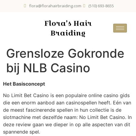
flora@florahairbraiding.com
(510) 693-8655
Flora’s Hair
Braiding
Grensloze Gokronde
bij NLB Casino
Het Basisconcept
No Limit Bet Casino is een populaire online casino gids
die een enorm aanbod aan casinospellen heeft. Eén van
de meest fascinerende spellen in hun collectie is de
slotmachine met dezelfde naam: No Limit Bet Casino. In
deze review gaan we dieper in op alle aspecten van dit
spannende spel.