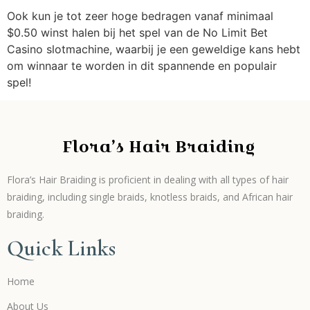
Ook kun je tot zeer hoge bedragen vanaf minimaal
$0.50 winst halen bij het spel van de No Limit Bet
Casino slotmachine, waarbij je een geweldige kans hebt
om winnaar te worden in dit spannende en populair
spel!
Flora’s Hair Braiding
Flora’s Hair Braiding is proficient in dealing with all types of hair
braiding, including single braids, knotless braids, and African hair
braiding.
Quick Links
Home
About Us