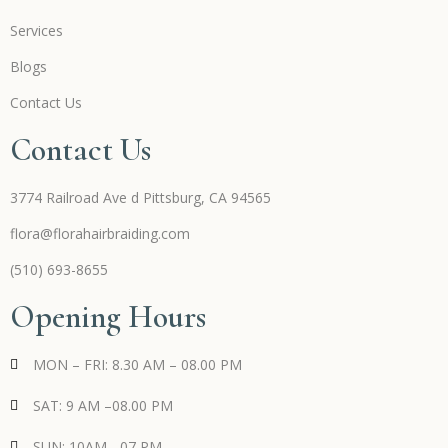
Services
Blogs
Contact Us
Contact Us
3774 Railroad Ave d Pittsburg, CA 94565
flora@florahairbraiding.com
(510) 693-8655
Opening Hours
MON – FRI: 8.30 AM – 08.00 PM
SAT: 9 AM –08.00 PM
SUN: 10AM - 07 PM