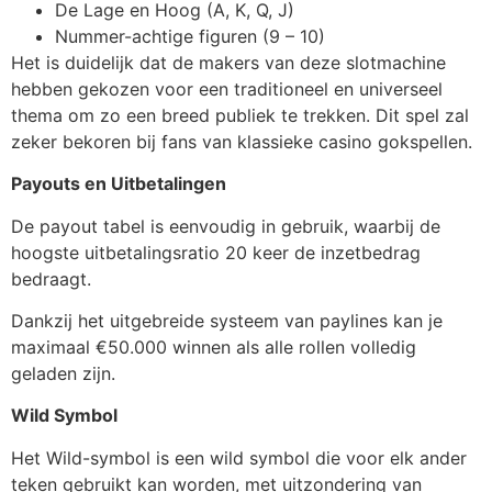
De Lage en Hoog (A, K, Q, J)
Nummer-achtige figuren (9 – 10)
Het is duidelijk dat de makers van deze slotmachine
hebben gekozen voor een traditioneel en universeel
thema om zo een breed publiek te trekken. Dit spel zal
zeker bekoren bij fans van klassieke casino gokspellen.
Payouts en Uitbetalingen
De payout tabel is eenvoudig in gebruik, waarbij de
hoogste uitbetalingsratio 20 keer de inzetbedrag
bedraagt.
Dankzij het uitgebreide systeem van paylines kan je
maximaal €50.000 winnen als alle rollen volledig
geladen zijn.
Wild Symbol
Het Wild-symbol is een wild symbol die voor elk ander
teken gebruikt kan worden, met uitzondering van