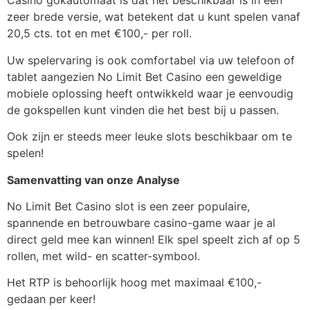
Casino gokautomaat is dat het beschikbaar is in een
zeer brede versie, wat betekent dat u kunt spelen vanaf
20,5 cts. tot en met €100,- per roll.
Uw spelervaring is ook comfortabel via uw telefoon of
tablet aangezien No Limit Bet Casino een geweldige
mobiele oplossing heeft ontwikkeld waar je eenvoudig
de gokspellen kunt vinden die het best bij u passen.
Ook zijn er steeds meer leuke slots beschikbaar om te
spelen!
Samenvatting van onze Analyse
No Limit Bet Casino slot is een zeer populaire,
spannende en betrouwbare casino-game waar je al
direct geld mee kan winnen! Elk spel speelt zich af op 5
rollen, met wild- en scatter-symbool.
Het RTP is behoorlijk hoog met maximaal €100,-
gedaan per keer!