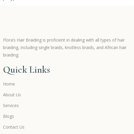
Flora’s Hair Braiding is proficient in dealing with all types of hair
braiding, including single braids, knotless braids, and African hair
braiding.
Quick Links
Home
About Us
Services
Blogs
Contact Us