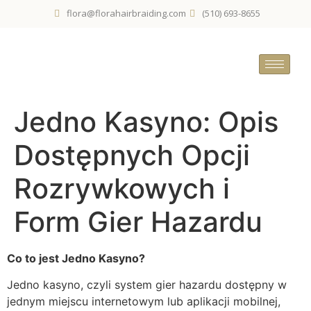
flora@florahairbraiding.com
(510) 693-8655
Jedno Kasyno: Opis
Dostępnych Opcji
Rozrywkowych i
Form Gier Hazardu
Co to jest Jedno Kasyno?
Jedno kasyno, czyli system gier hazardu dostępny w
jednym miejscu internetowym lub aplikacji mobilnej,