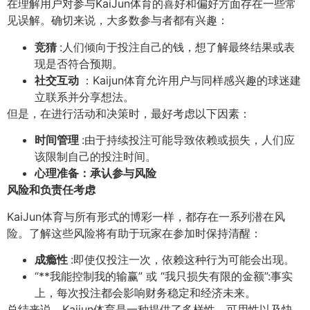
在理解用户对参与KaiJun体育的喜好和偏好方面存在一些常
见误解。确切来说，大多数参与者都有兴趣：
竞猜
:人们倾向于投注自己的钱，想了解最终结果或表
现是否符合预期。
社交互动
：Kaijun体育允许用户与同样感兴趣的球迷建
立联系并分享想法。
但是，在进行活动和决策时，最好考虑以下因素：
时间管理
:由于持续投注可能导致依赖或损失，人们应
该限制自己的投注时间。
心理准备：承认参与风险
风险和负责任考虑
KaiJun体育与所有形式的博彩一样，都存在一系列潜在风
险。了解这些风险将有助于玩家在参加时保持清醒：
成瘾性
:即使仅投注一次，依赖这种行为可能会出现。
“**我能控制我的输赢” 或 “我只损失有限的金额”:事实
上，每次投注都会影响财务稳定和经济未来。
总结来说，Kaijun体育是一种提供了多样性、可用性以及快