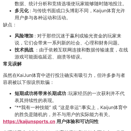
数据、统计分析和竞猜选项使玩家能够随时随地投注。
多元化
: 与传统书面或口头博彩不同，Kaijun体育允许
用户参与各种运动和活动。
缺点：
风险增加
: 对于那些沉迷于赢利或输光资金的玩家来
说，它们会带来一系列新的社会、心理和财务问题。
技术挑战
：由于依赖互联网连接和数据传输速度，在线
游戏可能面临延迟、崩溃等错误。
常见误解
虽然在KaiJun体育中进行投注确实有吸引力，但许多参与者
容易被以下假设所欺骗：
短期成功将带来长期成功
:玩家经历的一次获利并不代
表其持续性的表现。
“**我有一种技能” 或 “这是幸运”:事实上，Kaijun体育中
的胜负是随机的，并不与用户的实际能力有关。
https://kaijunsports.cn
用户体验和可访问性