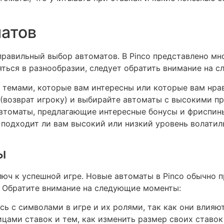
матов
правильный выбор автоматов. В Pinco представлено мн
ться в разнообразии, следует обратить внимание на 
темами, которые вам интересны или которые вам нрав
(возврат игроку) и выбирайте автоматы с высокими п
томаты, предлагающие интересные бонусы и фриспины
подходит ли вам высокий или низкий уровень волатиль
ы
люч к успешной игре. Новые автоматы в Pinco обычно 
. Обратите внимание на следующие моменты:
ь с символами в игре и их ролями, так как они влияют
цами ставок и тем, как изменить размер своих ставок