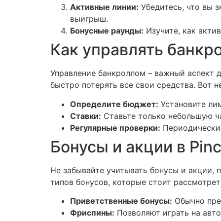
Активные линии:
Убедитесь, что вы з
выигрыш.
Бонусные раунды:
Изучите, как акти
Как управлять банкр
Управление банкроллом – важный аспект д
быстро потерять все свои средства. Вот 
Определите бюджет:
Установите лим
Ставки:
Ставьте только небольшую ча
Регулярные проверки:
Периодически 
Бонусы и акции в Pin
Не забывайте учитывать бонусы и акции, 
типов бонусов, которые стоит рассмотрет
Приветственные бонусы:
Обычно пре
Фриспины:
Позволяют играть на авто