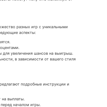
ожество разных игр с уникальными
следующие аспекты:
ятся.
роцентами.
 для увеличения шансов на выигрыш.
ности, в зависимости от вашего стиля
предлагают подробные инструкции и
 на выплаты.
 перед началом игры.