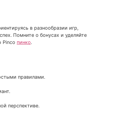
иентируясь в разнообразии игр,
пех. Помните о бонусах и уделяйте
o Pinco
пинко
.
остыми правилами.
ант.
ной перспективе.