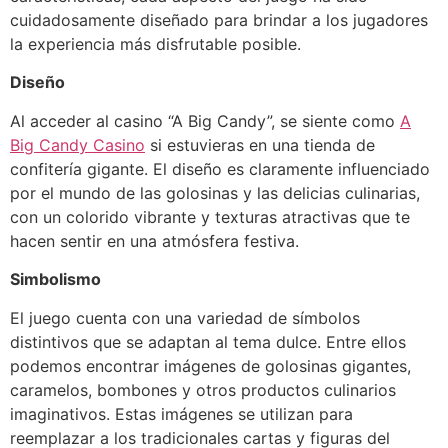
cuidadosamente diseñado para brindar a los jugadores
la experiencia más disfrutable posible.
Diseño
Al acceder al casino “A Big Candy”, se siente como
A
Big Candy Casino
si estuvieras en una tienda de
confitería gigante. El diseño es claramente influenciado
por el mundo de las golosinas y las delicias culinarias,
con un colorido vibrante y texturas atractivas que te
hacen sentir en una atmósfera festiva.
Simbolismo
El juego cuenta con una variedad de símbolos
distintivos que se adaptan al tema dulce. Entre ellos
podemos encontrar imágenes de golosinas gigantes,
caramelos, bombones y otros productos culinarios
imaginativos. Estas imágenes se utilizan para
reemplazar a los tradicionales cartas y figuras del