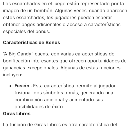
Los escarchados en el juego están representado por la
imagen de un bombón. Algunas veces, cuando aparecen
estos escarchados, los jugadores pueden esperar
obtener pagos adicionales o acceso a características
especiales del bonus.
Características de Bonus
“A Big Candy” cuenta con varias características de
bonificación interesantes que ofrecen oportunidades de
ganancias excepcionales. Algunas de estas funciones
incluyen:
Fusión
: Esta característica permite al jugador
fusionar dos símbolos o más, generando una
combinación adicional y aumentado sus
posibilidades de éxito.
Giras Libres
La función de Giras Libres es otra característica del