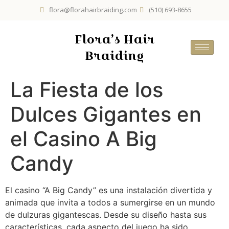
flora@florahairbraiding.com
(510) 693-8655
Flora’s Hair
Braiding
La Fiesta de los
Dulces Gigantes en
el Casino A Big
Candy
El casino “A Big Candy” es una instalación divertida y
animada que invita a todos a sumergirse en un mundo
de dulzuras gigantescas. Desde su diseño hasta sus
características, cada aspecto del juego ha sido