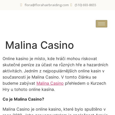
flora@florahairbraiding.com
(510) 693-8655
Malina Casino
Online kasino je místo, kde hráči mohou riskovat
skutečné peníze za účast na různých hře a hazardních
aktivitách. Jedním z nejpopulárnějších online kasin v
současnosti je Malina Casino. V tomto článku se
budeme zabývat
Malina Casino
přehledem o Kurzech
Hry u tohoto online kasína.
Co je Malina Casino?
Malina Casino je online kasino, které bylo spuštěno v