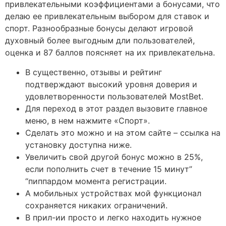
привлекательными коэффициентами а бонусами, что
делаю ее привлекательным выбором для ставок и
спорт. Разнообразные бонусы делают игровой
духовный более выгодным дли пользователей,
оценка и 87 баллов поясняет на их привлекательна.
В существенно, отзывы и рейтинг
подтверждают высокий уровня доверия и
удовлетворенности пользователей MostBet.
Для переход в этот раздел вызовите главное
меню, в нем нажмите «Спорт».
Сделать это можно и на этом сайте – ссылка на
установку доступна ниже.
Увеличить свой другой бонус можно в 25%,
если пополнить счет в течение 15 минут”
“пиппардом момента регистрации.
А мобильных устройствах мой функционал
сохраняется никаких ограничений.
В прил-ии просто и легко находить нужное