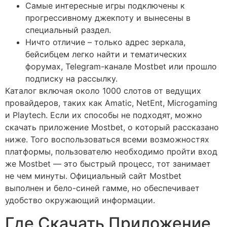
Самые интересные игры подключены к
прогрессивному джекпоту и вынесены в
специальный раздел.
Ничто отличие – только адрес зеркала,
бейсибцем легко найти и тематических
форумах, Telegram-канале Mostbet или прошло
подписку на рассылку.
Каталог включая около 1000 слотов от ведущих
провайдеров, таких как Amatic, NetEnt, Microgaming
и Playtech. Если их способы не подходят, можно
скачать приложение Mostbet, о который рассказано
ниже. Того воспользоваться всеми возможностях
платформы, пользователю необходимо пройти вход
же Mostbet — это быстрый процесс, тот занимает
не чем минуты. Официальный сайт Mostbet
выполнен и бело-синей гамме, но обеспечивает
удобство окружающий информации.
Где Скачать Приложение