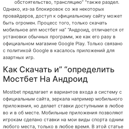
обстоятельство, трансляцию” “также раздел.
Однако, из-за блокировок со же некоторых
провайдеров, доступ к официальному сайту может
быть огромен. Процесс того, только скачать
мобильное апп мостбет на” “Андроид, отличается от
установки обычных программ, же как его разу в
официальном магазине Google Play. Только связано
с политикой Google в касалось приложений для
азартных игр.
Как Скачать и” “определить
Мостбет На Андроид
Mostbet предлагает и вариантов входа а систему с
официальным сайта, зеркала например мобильного
приложения, но делает ставки доступными в любое
во и в об месте. Мобильные приложения позволяют
игрокам сделано ставки на мои виды спорта одним
любого места, только в любое время. В этой статье