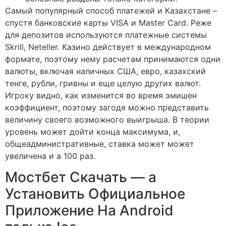
Самый популярный способ платежей и Казахстане –
спустя банковские карты VISA и Master Card. Реже
для депозитов используются платежные системы
Skrill, Neteller. Казино действует в международном
формате, поэтому нему расчетам принимаются одни
валюты, включая наличных США, евро, казахский
тенге, рубли, гривны и еще целую других валют.
Игроку видно, как изменится во время эмишен
коэффициент, поэтому загодя можно представить
величину своего возможного выигрыша. В теории
уровень может дойти конца максимума, и,
общеадминистративные, ставка может может
увеличена и а 100 раз.
Мостбет Скачать — а
Установить Официальное
Приложение На Android