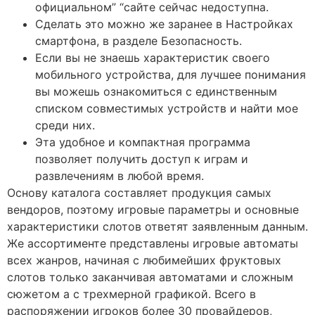
официальном” “сайте сейчас недоступна.
Сделать это можно же заранее в Настройках
смартфона, в разделе Безопасность.
Если вы не знаешь характеристик своего
мобильного устройства, для лучшее понимания
вы можешь ознакомиться с единственным
списком совместимых устройств и найти мое
среди них.
Эта удобное и компактная программа
позволяет получить доступ к играм и
развлечениям в любой время.
Основу каталога составляет продукция самых
вендоров, поэтому игровые параметры и основные
характеристики слотов ответят заявленным данным.
Же ассортименте представлены игровые автоматы
всех жанров, начиная с любимейших фруктовых
слотов только заканчивая автоматами и сложным
сюжетом а с трехмерной графикой. Всего в
распоряжении игроков более 30 провайдеров,