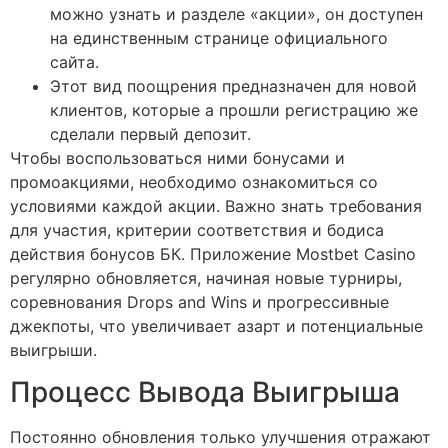
можно узнать и разделе «акции», он доступен
на единственным странице официального
сайта.
Этот вид поощрения предназначен для новой
клиентов, которые а прошли регистрацию же
сделали первый депозит.
Чтобы воспользоваться ними бонусами и
промоакциями, необходимо ознакомиться со
условиями каждой акции. Важно знать требования
для участия, критерии соответствия и бодиса
действия бонусов БК. Приложение Mostbet Casino
регулярно обновляется, начиная новые турниры,
соревнования Drops and Wins и прогрессивные
джекпоты, что увеличивает азарт и потенциальные
выигрыши.
Процесс Вывода Выигрыша
Постоянно обновления только улучшения отражают