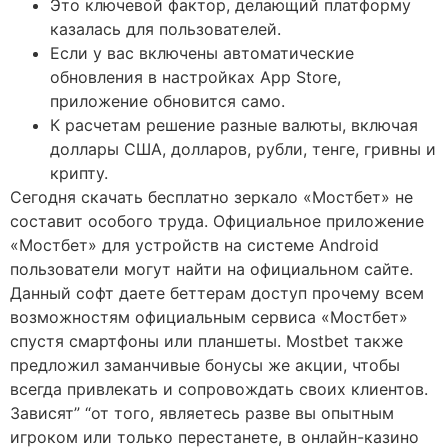
Это ключевой фактор, делающий платформу
казалась для пользователей.
Если у вас включены автоматические
обновления в настройках App Store,
приложение обновится само.
К расчетам решение разные валюты, включая
доллары США, долларов, рубли, тенге, гривны и
крипту.
Сегодня скачать бесплатно зеркало «Мостбет» не
составит особого труда. Официальное приложение
«Мостбет» для устройств на системе Android
пользователи могут найти на официальном сайте.
Данный софт даете беттерам доступ прочему всем
возможностям официальным сервиса «Мостбет»
спустя смартфоны или планшеты. Mostbet также
предложил заманчивые бонусы же акции, чтобы
всегда привлекать и сопровождать своих клиентов.
Зависят” “от того, являетесь разве вы опытным
игроком или только перестанете, в онлайн-казино