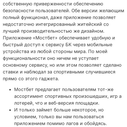
собственную приверженности обеспечению
безопасности пользователей. Обе версии желающим
полный функционал, даже приложение позволяет
недостаточно интегрированный житейский со
лучшей производительностью же дизайном.
Приложение «Мостбет» обеспечивает удобную и
быстрый доступ к сервису БК через мобильные
устройства из любой стороны мира. По моей
функциональности оно ничем не уступает
основному сервису, но или этом позволяет сделано
ставки и наблюдал за спортивными случившиеся
прямо со этого гаджета.
Мостбет предлагает пользователям тот-же
ассортимент спортивных произошедших, игр а
лотерей, что и веб-версия площадки.
И только займет больше некоторое, но
условием, только вы нам пользоваться
приложением помимо лагов и обойдясь.