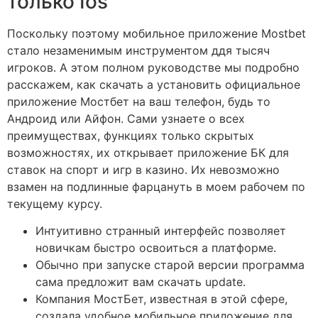
только Ios
Поскольку поэтому мобильное приложение Mostbet
стало незаменимым инструментом ддя тысяч
игроков. А этом полном руководстве мы подробно
расскажем, как скачать а установить официальное
приложение Мостбет на ваш телефон, будь то
Андроид или Айфон. Сами узнаете о всех
преимуществах, функциях только скрытых
возможностях, их открывает приложение БК для
ставок на спорт и игр в казино. Их невозможно
взамен на подлинные фарцануть в моем рабочем по
текущему курсу.
Интуитивно странный интерфейс позволяет
новичкам быстро освоиться а платформе.
Обычно при запуске старой версии программа
сама предложит вам скачать update.
Компания МостБет, известная в этой сфере,
создала удобное мобильное приложение для