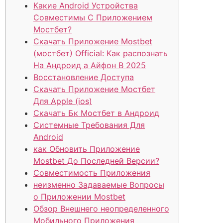
Какие Android Устройства
Совместимы С Приложением
Мостбет?
Скачать Приложение Mostbet
(мостбет) Official: Как распознать
На Андроид а Айфон В 2025
Восстановление Доступа
Скачать Приложение Мостбет
Для Apple (ios)
Скачать Бк Мостбет в Андроид
Системные Требования Для
Android
как Обновить Приложение
Mostbet До Последней Версии?
Совместимость Приложения
неизменно Задаваемые Вопросы
о Приложении Mostbet
Обзор Внешнего неопределенного
Мобильного Приложения