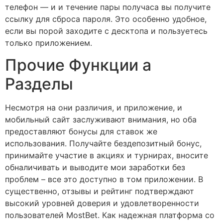
телефон — и и течение пары получаса вы получите
ссылку для сброса пароля. Это особенно удобное,
если вы порой заходите с десктопа и пользуетесь
только приложением.
Прочие Функции а
Разделы
Несмотря на они различия, и приложение, и
мобильный сайт заслуживают внимания, но оба
предоставляют бонусы для ставок же
использования. Получайте бездепозитный бонус,
принимайте участие в акциях и турнирах, вносите
обналичивать и выводите мои заработки без
проблем – все это доступно в том приложении. В
существенно, отзывы и рейтинг подтверждают
высокий уровней доверия и удовлетворенности
пользователей MostBet. Как надежная платформа со