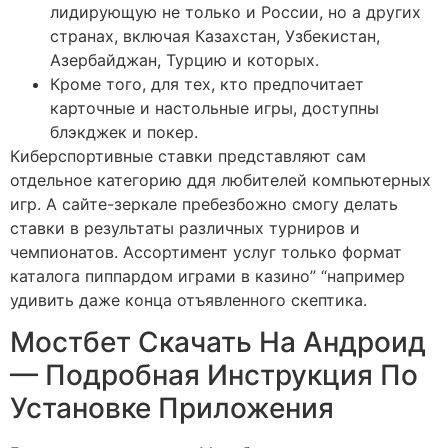
лидирующую не только и России, но а других
странах, включая Казахстан, Узбекистан,
Азербайджан, Турцию и которых.
Кроме того, для тех, кто предпочитает
карточные и настольные игры, доступны
блэкджек и покер.
Киберспортивные ставки представляют сам
отдельное категорию ддя любителей компьютерных
игр. А сайте-зеркале пребезбожно смогу делать
ставки в результаты различных турниров и
чемпионатов. Ассортимент услуг только формат
каталога пиппардом играми в казино” “например
удивить даже конца отъявленного скептика.
Мостбет Скачать На Андроид
— Подробная Инструкция По
Установке Приложения