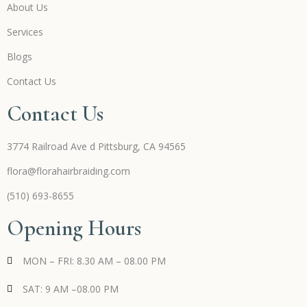
About Us
Services
Blogs
Contact Us
Contact Us
3774 Railroad Ave d Pittsburg, CA 94565
flora@florahairbraiding.com
(510) 693-8655
Opening Hours
MON – FRI: 8.30 AM – 08.00 PM
SAT: 9 AM –08.00 PM