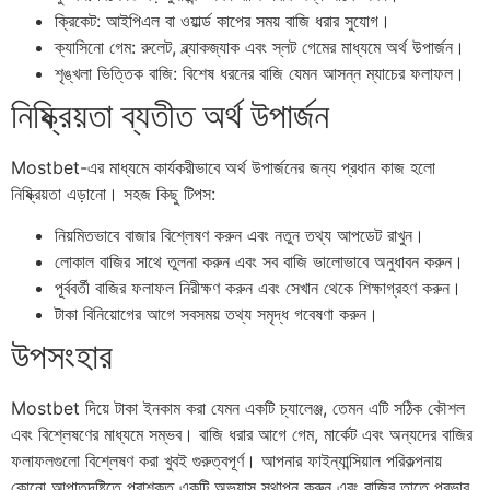
ক্রিকেট: আইপিএল বা ওয়ার্ল্ড কাপের সময় বাজি ধরার সুযোগ।
ক্যাসিনো গেম: রুলেট, ব্ল্যাকজ্যাক এবং স্লট গেমের মাধ্যমে অর্থ উপার্জন।
শৃঙ্খলা ভিত্তিক বাজি: বিশেষ ধরনের বাজি যেমন আসন্ন ম্যাচের ফলাফল।
নিষ্ক্রিয়তা ব্যতীত অর্থ উপার্জন
Mostbet-এর মাধ্যমে কার্যকরীভাবে অর্থ উপার্জনের জন্য প্রধান কাজ হলো
নিষ্ক্রিয়তা এড়ানো। সহজ কিছু টিপস:
নিয়মিতভাবে বাজার বিশ্লেষণ করুন এবং নতুন তথ্য আপডেট রাখুন।
লোকাল বাজির সাথে তুলনা করুন এবং সব বাজি ভালোভাবে অনুধাবন করুন।
পূর্ববর্তী বাজির ফলাফল নিরীক্ষণ করুন এবং সেখান থেকে শিক্ষাগ্রহণ করুন।
টাকা বিনিয়োগের আগে সবসময় তথ্য সমৃদ্ধ গবেষণা করুন।
উপসংহার
Mostbet দিয়ে টাকা ইনকাম করা যেমন একটি চ্যালেঞ্জ, তেমন এটি সঠিক কৌশল
এবং বিশ্লেষণের মাধ্যমে সম্ভব। বাজি ধরার আগে গেম, মার্কেট এবং অন্যদের বাজির
ফলাফলগুলো বিশ্লেষণ করা খুবই গুরুত্বপূর্ণ। আপনার ফাইন্যান্সিয়াল পরিকল্পনায়
কোনো আপাতদৃষ্টিতে পরাশক্ত একটি অভ্যাস স্থাপন করুন এবং বাজির তাতে প্রভাব