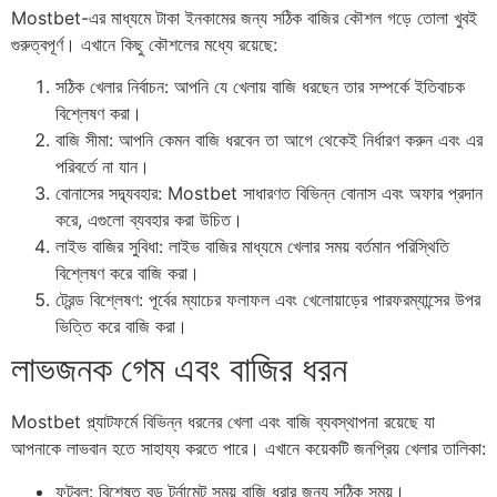
Mostbet-এর মাধ্যমে টাকা ইনকামের জন্য সঠিক বাজির কৌশল গড়ে তোলা খুবই
গুরুত্বপূর্ণ। এখানে কিছু কৌশলের মধ্যে রয়েছে:
সঠিক খেলার নির্বাচন: আপনি যে খেলায় বাজি ধরছেন তার সম্পর্কে ইতিবাচক
বিশ্লেষণ করা।
বাজি সীমা: আপনি কেমন বাজি ধরবেন তা আগে থেকেই নির্ধারণ করুন এবং এর
পরিবর্তে না যান।
বোনাসের সদ্ব্যবহার: Mostbet সাধারণত বিভিন্ন বোনাস এবং অফার প্রদান
করে, এগুলো ব্যবহার করা উচিত।
লাইভ বাজির সুবিধা: লাইভ বাজির মাধ্যমে খেলার সময় বর্তমান পরিস্থিতি
বিশ্লেষণ করে বাজি করা।
ট্রেন্ড বিশ্লেষণ: পূর্বের ম্যাচের ফলাফল এবং খেলোয়াড়ের পারফরম্যান্সের উপর
ভিত্তি করে বাজি করা।
লাভজনক গেম এবং বাজির ধরন
Mostbet প্ল্যাটফর্মে বিভিন্ন ধরনের খেলা এবং বাজি ব্যবস্থাপনা রয়েছে যা
আপনাকে লাভবান হতে সাহায্য করতে পারে। এখানে কয়েকটি জনপ্রিয় খেলার তালিকা:
ফুটবল: বিশেষত বড় টুর্নামেন্ট সময় বাজি ধরার জন্য সঠিক সময়।