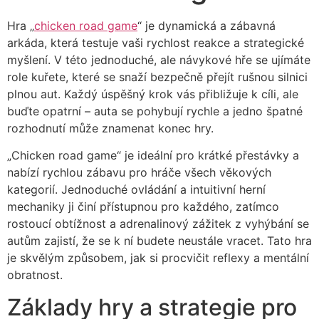
Hra „
chicken road game
“ je dynamická a zábavná
arkáda, která testuje vaši rychlost reakce a strategické
myšlení. V této jednoduché, ale návykové hře se ujímáte
role kuřete, které se snaží bezpečně přejít rušnou silnici
plnou aut. Každý úspěšný krok vás přibližuje k cíli, ale
buďte opatrní – auta se pohybují rychle a jedno špatné
rozhodnutí může znamenat konec hry.
„Chicken road game“ je ideální pro krátké přestávky a
nabízí rychlou zábavu pro hráče všech věkových
kategorií. Jednoduché ovládání a intuitivní herní
mechaniky ji činí přístupnou pro každého, zatímco
rostoucí obtížnost a adrenalinový zážitek z vyhýbání se
autům zajistí, že se k ní budete neustále vracet. Tato hra
je skvělým způsobem, jak si procvičit reflexy a mentální
obratnost.
Základy hry a strategie pro