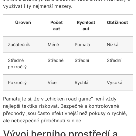
využívat i ty nejmenší mezery.
Úroveň
Počet
Rychlost
Obtížnost
aut
aut
Začátečník
Méně
Pomalá
Nízká
Středně
Středně
Střední
Střední
pokročilý
Pokročilý
Více
Rychlá
Vysoká
Pamatujte si, že v „chicken road game“ není vždy
nejlepší taktika riskovat. Bezpečné a kontrolované
přechody jsou často efektivnější než pokusy o rychlé,
ale nebezpečné přeběhnutí silnice.
Vývoj herního prostředí a