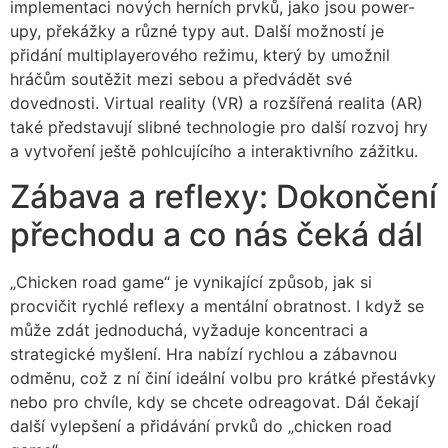
implementaci nových herních prvků, jako jsou power-
upy, překážky a různé typy aut. Další možností je
přidání multiplayerového režimu, který by umožnil
hráčům soutěžit mezi sebou a předvádět své
dovednosti. Virtual reality (VR) a rozšířená realita (AR)
také představují slibné technologie pro další rozvoj hry
a vytvoření ještě pohlcujícího a interaktivního zážitku.
Zábava a reflexy: Dokončení
přechodu a co nás čeká dál
„Chicken road game“ je vynikající způsob, jak si
procvičit rychlé reflexy a mentální obratnost. I když se
může zdát jednoduchá, vyžaduje koncentraci a
strategické myšlení. Hra nabízí rychlou a zábavnou
odměnu, což z ní činí ideální volbu pro krátké přestávky
nebo pro chvíle, kdy se chcete odreagovat. Dál čekají
další vylepšení a přidávání prvků do „chicken road