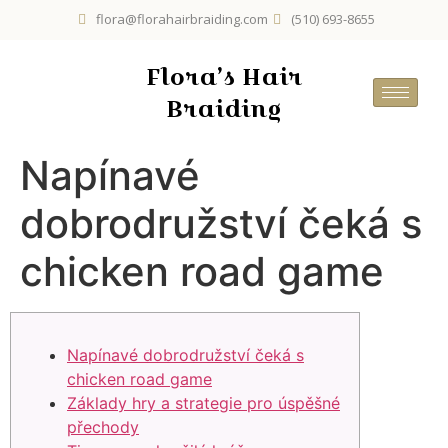
flora@florahairbraiding.com
(510) 693-8655
Flora’s Hair
Braiding
Napínavé
dobrodružství čeká s
chicken road game
Napínavé dobrodružství čeká s
chicken road game
Základy hry a strategie pro úspěšné
přechody