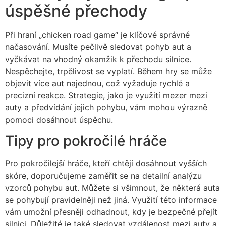
úspěšné přechody
Při hraní „chicken road game“ je klíčové správné
načasování. Musíte pečlivě sledovat pohyb aut a
vyčkávat na vhodný okamžik k přechodu silnice.
Nespěchejte, trpělivost se vyplatí. Během hry se může
objevit více aut najednou, což vyžaduje rychlé a
precizní reakce. Strategie, jako je využití mezer mezi
auty a předvídání jejich pohybu, vám mohou výrazně
pomoci dosáhnout úspěchu.
Tipy pro pokročilé hráče
Pro pokročilejší hráče, kteří chtějí dosáhnout vyšších
skóre, doporučujeme zaměřit se na detailní analýzu
vzorců pohybu aut. Můžete si všimnout, že některá auta
se pohybují pravidelněji než jiná. Využití této informace
vám umožní přesněji odhadnout, kdy je bezpečné přejít
silnici. Důležité je také sledovat vzdálenost mezi auty a