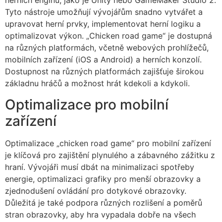
herních enginů, jako je Unity nebo GameMaker Studio 2.
Tyto nástroje umožňují vývojářům snadno vytvářet a
upravovat herní prvky, implementovat herní logiku a
optimalizovat výkon. „Chicken road game“ je dostupná
na různých platformách, včetně webových prohlížečů,
mobilních zařízení (iOS a Android) a herních konzolí.
Dostupnost na různých platformách zajišťuje širokou
základnu hráčů a možnost hrát kdekoli a kdykoli.
Optimalizace pro mobilní
zařízení
Optimalizace „chicken road game“ pro mobilní zařízení
je klíčová pro zajištění plynulého a zábavného zážitku z
hraní. Vývojáři musí dbát na minimalizaci spotřeby
energie, optimalizaci grafiky pro menší obrazovky a
zjednodušení ovládání pro dotykové obrazovky.
Důležitá je také podpora různých rozlišení a poměrů
stran obrazovky, aby hra vypadala dobře na všech