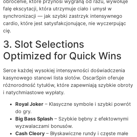
obrócenie, które przynosi wygraną od razu, wywołuje
falę ekscytacji, która utrzymuje ciało i umysł w
synchronizacji — jak szybki zastrzyk intensywnego
cardio, które jest satysfakcjonujące, nie wyczerpując
cię.
3. Slot Selections
Optimized for Quick Wins
Serce każdej wysokiej intensywności doświadczenia
kasynowego stanowi lista slotów. OscarSpin oferuje
różnorodność tytułów, które zapewniają szybkie obroty
i natychmiastowe wypłaty.
Royal Joker
– Klasyczne symbole i szybki powrót
do gry.
Big Bass Splash
– Szybkie bębny z efektownymi
wyzwalaczami bonusów.
Cash Cleory
– Błyskawiczne rundy i częste małe