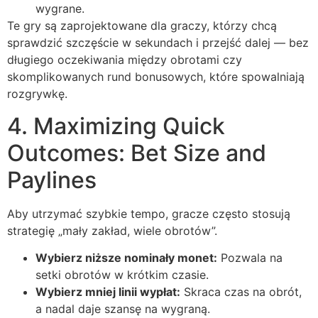
wygrane.
Te gry są zaprojektowane dla graczy, którzy chcą
sprawdzić szczęście w sekundach i przejść dalej — bez
długiego oczekiwania między obrotami czy
skomplikowanych rund bonusowych, które spowalniają
rozgrywkę.
4. Maximizing Quick
Outcomes: Bet Size and
Paylines
Aby utrzymać szybkie tempo, gracze często stosują
strategię „mały zakład, wiele obrotów”.
Wybierz niższe nominały monet:
Pozwala na
setki obrotów w krótkim czasie.
Wybierz mniej linii wypłat:
Skraca czas na obrót,
a nadal daje szansę na wygraną.