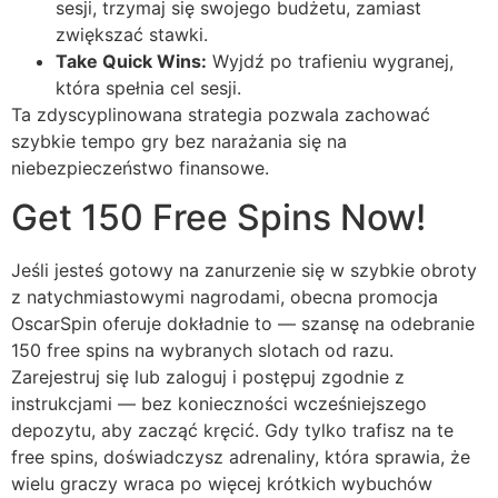
sesji, trzymaj się swojego budżetu, zamiast
zwiększać stawki.
Take Quick Wins:
Wyjdź po trafieniu wygranej,
która spełnia cel sesji.
Ta zdyscyplinowana strategia pozwala zachować
szybkie tempo gry bez narażania się na
niebezpieczeństwo finansowe.
Get 150 Free Spins Now!
Jeśli jesteś gotowy na zanurzenie się w szybkie obroty
z natychmiastowymi nagrodami, obecna promocja
OscarSpin oferuje dokładnie to — szansę na odebranie
150 free spins na wybranych slotach od razu.
Zarejestruj się lub zaloguj i postępuj zgodnie z
instrukcjami — bez konieczności wcześniejszego
depozytu, aby zacząć kręcić. Gdy tylko trafisz na te
free spins, doświadczysz adrenaliny, która sprawia, że
wielu graczy wraca po więcej krótkich wybuchów