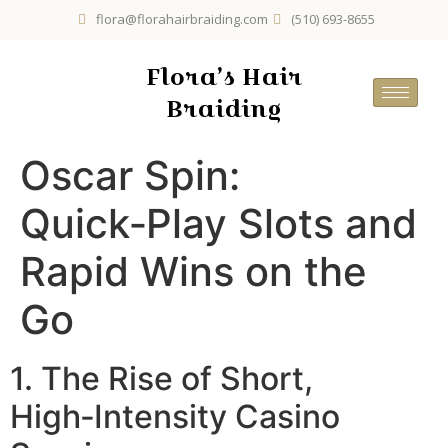
flora@florahairbraiding.com
(510) 693-8655
Flora’s Hair
Braiding
Oscar Spin:
Quick‑Play Slots and
Rapid Wins on the
Go
1. The Rise of Short,
High‑Intensity Casino