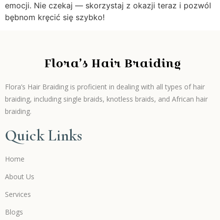
emocji. Nie czekaj — skorzystaj z okazji teraz i pozwól
bębnom kręcić się szybko!
Flora’s Hair Braiding
Flora’s Hair Braiding is proficient in dealing with all types of hair
braiding, including single braids, knotless braids, and African hair
braiding.
Quick Links
Home
About Us
Services
Blogs