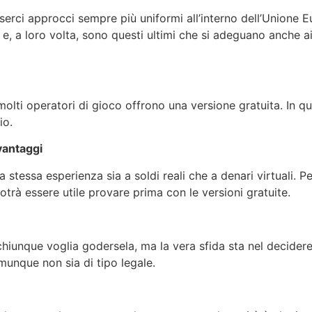
erci approcci sempre più uniformi all’interno dell’Unione Eu
 e, a loro volta, sono questi ultimi che si adeguano anche
i molti operatori di gioco offrono una versione gratuita. In
io.
vantaggi
a stessa esperienza sia a soldi reali che a denari virtuali.
otrà essere utile provare prima con le versioni gratuite.
chiunque voglia godersela, ma la vera sfida sta nel decider
munque non sia di tipo legale.