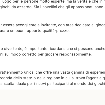
luogo per le persone molto esperte, ma la verità è che in r
giochi da azzardo. Sia i novellini che gli appassionati sono
essere accogliente e invitante, con aree dedicate ai giocat
curare un buon rapporto qualità-prezzo.
e divertente, è importante ricordarsi che ci possono anche e
ioni sul modo corretto per giocare responsabilmente.
trattenimento unica, che offre una vasta gamma di esperien
onda dello stato o della regione in cui si trova l’agenzia 
scelta ideale per i nuovi partecipanti al mondo dei giochi 