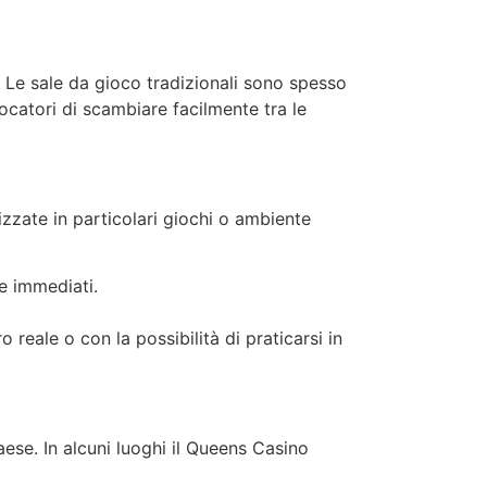
 Le sale da gioco tradizionali sono spesso
ocatori di scambiare facilmente tra le
zzate in particolari giochi o ambiente
 e immediati.
eale o con la possibilità di praticarsi in
ese. In alcuni luoghi il Queens Casino