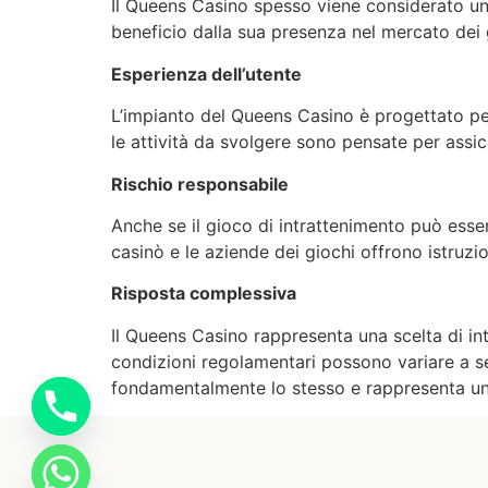
Il Queens Casino spesso viene considerato un 
beneficio dalla sua presenza nel mercato dei 
Esperienza dell’utente
L’impianto del Queens Casino è progettato per 
le attività da svolgere sono pensate per assi
Rischio responsabile
Anche se il gioco di intrattenimento può esser
casinò e le aziende dei giochi offrono istruz
Risposta complessiva
Il Queens Casino rappresenta una scelta di in
condizioni regolamentari possono variare a sec
fondamentalmente lo stesso e rappresenta una 