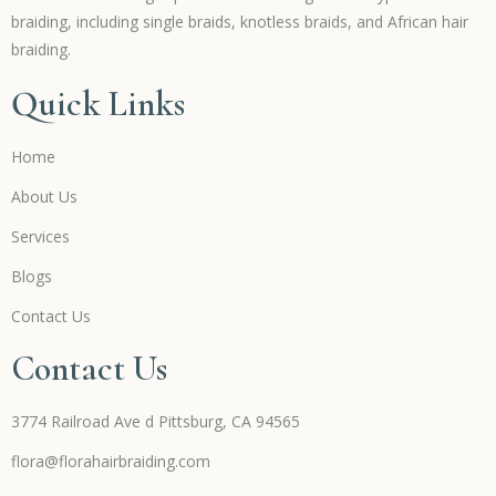
braiding, including single braids, knotless braids, and African hair
braiding.
Quick Links
Home
About Us
Services
Blogs
Contact Us
Contact Us
3774 Railroad Ave d Pittsburg, CA 94565
flora@florahairbraiding.com