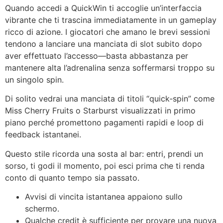
Quando accedi a QuickWin ti accoglie un’interfaccia
vibrante che ti trascina immediatamente in un gameplay
ricco di azione. I giocatori che amano le brevi sessioni
tendono a lanciare una manciata di slot subito dopo
aver effettuato l’accesso—basta abbastanza per
mantenere alta l’adrenalina senza soffermarsi troppo su
un singolo spin.
Di solito vedrai una manciata di titoli “quick‑spin” come
Miss Cherry Fruits o Starburst visualizzati in primo
piano perché promettono pagamenti rapidi e loop di
feedback istantanei.
Questo stile ricorda una sosta al bar: entri, prendi un
sorso, ti godi il momento, poi esci prima che ti renda
conto di quanto tempo sia passato.
Avvisi di vincita istantanea appaiono sullo
schermo.
Qualche credit è sufficiente per provare una nuova