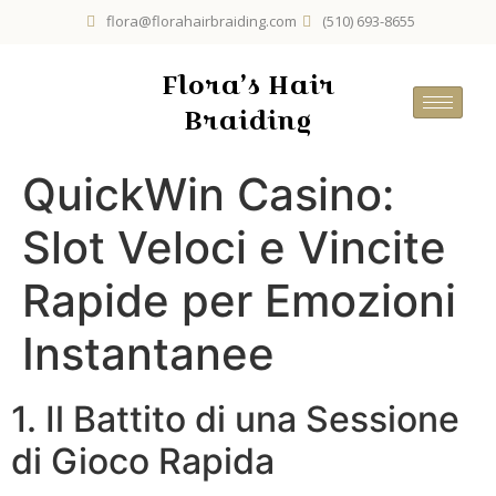
flora@florahairbraiding.com
(510) 693-8655
Flora’s Hair
Braiding
QuickWin Casino:
Slot Veloci e Vincite
Rapide per Emozioni
Instantanee
1. Il Battito di una Sessione
di Gioco Rapida