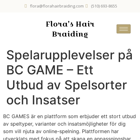
flora@florahairbraiding.com
(510) 693-8655
Flora’s Hair
Braiding
Spelarupplevelser på
BC GAME – Ett
Utbud av Spelsorter
och Insatser
BC GAMES är en plattform som erbjuder ett stort utbud
av speltyper, varianter och insatsmöjligheter för dig
som vill njuta av online-spelning. Plattformen har
utvecklats med fokus på att skapa en anpassningsbar