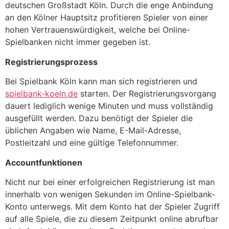
deutschen Großstadt Köln. Durch die enge Anbindung
an den Kölner Hauptsitz profitieren Spieler von einer
hohen Vertrauenswürdigkeit, welche bei Online-
Spielbanken nicht immer gegeben ist.
Registrierungsprozess
Bei Spielbank Köln kann man sich registrieren und
spielbank-koeln.de
starten. Der Registrierungsvorgang
dauert lediglich wenige Minuten und muss vollständig
ausgefüllt werden. Dazu benötigt der Spieler die
üblichen Angaben wie Name, E-Mail-Adresse,
Postleitzahl und eine gültige Telefonnummer.
Accountfunktionen
Nicht nur bei einer erfolgreichen Registrierung ist man
innerhalb von wenigen Sekunden im Online-Spielbank-
Konto unterwegs. Mit dem Konto hat der Spieler Zugriff
auf alle Spiele, die zu diesem Zeitpunkt online abrufbar