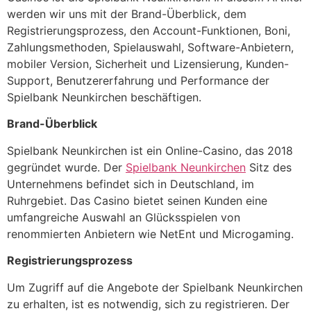
werden wir uns mit der Brand-Überblick, dem
Registrierungsprozess, den Account-Funktionen, Boni,
Zahlungsmethoden, Spielauswahl, Software-Anbietern,
mobiler Version, Sicherheit und Lizensierung, Kunden-
Support, Benutzererfahrung und Performance der
Spielbank Neunkirchen beschäftigen.
Brand-Überblick
Spielbank Neunkirchen ist ein Online-Casino, das 2018
gegründet wurde. Der
Spielbank Neunkirchen
Sitz des
Unternehmens befindet sich in Deutschland, im
Ruhrgebiet. Das Casino bietet seinen Kunden eine
umfangreiche Auswahl an Glücksspielen von
renommierten Anbietern wie NetEnt und Microgaming.
Registrierungsprozess
Um Zugriff auf die Angebote der Spielbank Neunkirchen
zu erhalten, ist es notwendig, sich zu registrieren. Der