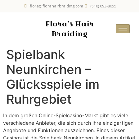
flora@florahairbraiding.com
(510) 693-8655
Flora’s Hair
Braiding
Spielbank
Neunkirchen –
Glücksspiele im
Ruhrgebiet
In dem großen Online-Spielcasino-Markt gibt es viele
verschiedene Anbieter, die sich durch ihre einzigartigen
Angebote und Funktionen auszeichnen. Eines dieser
Casinos ist die Spielbank Neunkirchen. In diesem Artikel