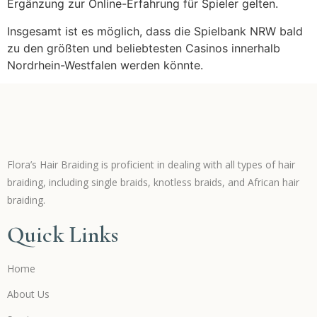
Ergänzung zur Online-Erfahrung für Spieler gelten.
Insgesamt ist es möglich, dass die Spielbank NRW bald
zu den größten und beliebtesten Casinos innerhalb
Nordrhein-Westfalen werden könnte.
Flora’s Hair Braiding is proficient in dealing with all types of hair
braiding, including single braids, knotless braids, and African hair
braiding.
Quick Links
Home
About Us