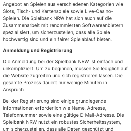
Angebot an Spielen aus verschiedenen Kategorien wie
Slots, Tisch- und Kartenspiele sowie Live-Casino-
Spielen. Die Spielbank NRW hat sich auch auf die
Zusammenarbeit mit renommierten Softwareanbietern
spezialisiert, um sicherzustellen, dass alle Spiele
hochwertig sind und ein fairer Spielablauf bieten.
Anmeldung und Registrierung
Die Anmeldung bei der Spielbank NRW ist einfach und
unkompliziert. Um zu beginnen, müssen Sie lediglich auf
die Website zugreifen und sich registrieren lassen. Die
gesamte Prozess dauert nur wenige Minuten in
Anspruch.
Bei der Registrierung sind einige grundlegende
Informationen erforderlich wie Name, Adresse,
Telefonnummer sowie eine gültige E-Mail-Adresse. Die
Spielbank NRW nutzt ein robustes Sicherheitssystem,
um sicherzustellen, dass alle Daten geschützt und