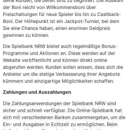
seine Kunden, die bereit sind zu beginnen. Die Auswahl
der Boni reicht von Willkommensboni über
Freischaltungen für neue Spieler bis hin zu Cashback-
Boni. Der Höhepunkt ist ein Jackpot-Turnier, bei dem
Sie eine Chance haben, einen enormen Geldpreis
gewinnen zu können.
Die Spielbank NRW bietet auch regelmäßige Bonus-
Programme und Aktionen an. Diese werden auf der
Website veröffentlicht und können direkt online
abgerufen werden. Kunden sollen wissen, dass sich die
Anbieter um die stetige Verbesserung ihrer Angebote
kümmern und einzigartige Möglichkeiten schaffen.
Zahlungen und Auszahlungen
Die Zahlungsanwendungen der Spielbank NRW sind
sicher und schnell verfügbar. Die Online-Spielbank hat
sich mit verschiedenen Banken zusammengetan, um die
Ein- und Ausgaben in Echtzeit zu ermöglichen. Beim