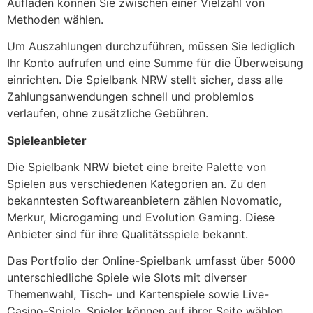
Aufladen können Sie zwischen einer Vielzahl von
Methoden wählen.
Um Auszahlungen durchzuführen, müssen Sie lediglich
Ihr Konto aufrufen und eine Summe für die Überweisung
einrichten. Die Spielbank NRW stellt sicher, dass alle
Zahlungsanwendungen schnell und problemlos
verlaufen, ohne zusätzliche Gebühren.
Spieleanbieter
Die Spielbank NRW bietet eine breite Palette von
Spielen aus verschiedenen Kategorien an. Zu den
bekanntesten Softwareanbietern zählen Novomatic,
Merkur, Microgaming und Evolution Gaming. Diese
Anbieter sind für ihre Qualitätsspiele bekannt.
Das Portfolio der Online-Spielbank umfasst über 5000
unterschiedliche Spiele wie Slots mit diverser
Themenwahl, Tisch- und Kartenspiele sowie Live-
Casino-Spiele. Spieler können auf ihrer Seite wählen,