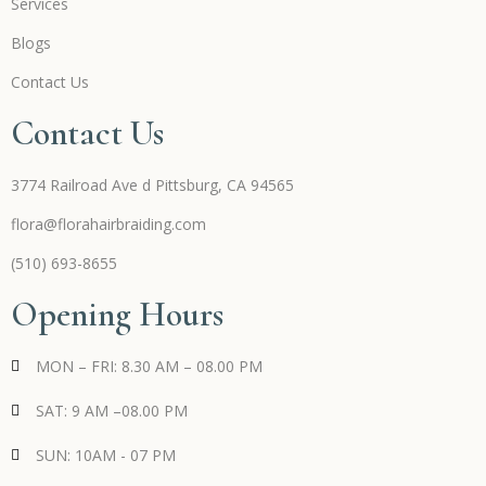
Services
Blogs
Contact Us
Contact Us
3774 Railroad Ave d Pittsburg, CA 94565
flora@florahairbraiding.com
(510) 693-8655
Opening Hours
MON – FRI: 8.30 AM – 08.00 PM
SAT: 9 AM –08.00 PM
SUN: 10AM - 07 PM