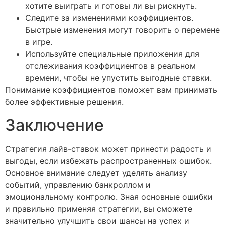
хотите выиграть и готовы ли вы рискнуть.
Следите за изменениями коэффициентов.
Быстрые изменения могут говорить о перемене
в игре.
Используйте специальные приложения для
отслеживания коэффициентов в реальном
времени, чтобы не упустить выгодные ставки.
Понимание коэффициентов поможет вам принимать
более эффективные решения.
Заключение
Стратегия лайв-ставок может принести радость и
выгоды, если избежать распространенных ошибок.
Основное внимание следует уделять анализу
событий, управлению банкроллом и
эмоциональному контролю. Зная основные ошибки
и правильно применяя стратегии, вы сможете
значительно улучшить свои шансы на успех и