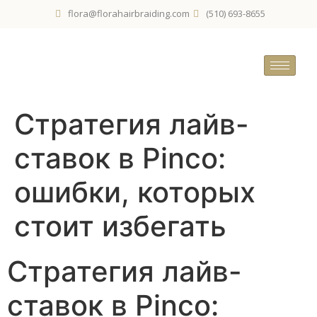
flora@florahairbraiding.com
(510) 693-8655
Стратегия лайв-
ставок в Pinco:
ошибки, которых
стоит избегать
Стратегия лайв-
ставок в Pinco: