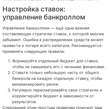
Настройка ставок:
управление банкроллом
Управление банкроллом — ещё одна важная
составляющая стратегии ставок, о которой многие
забывают. Ошибка в распределении средств может
привести к потере всего капитала. Рекомендуется
применять следующие правила:
Формируйте отдельный бюджет для ставок,
чтобы не смешивать его с личными финансами.
Ставьте только небольшую часть от общего
банкрола на каждую отдельную ставку, чтобы
минимизировать риски.
Регулярно пересматривайте свои стратегии и
корректируйте бюджет в зависимости от
результатов.
Следование этим простым правилам поможет вам