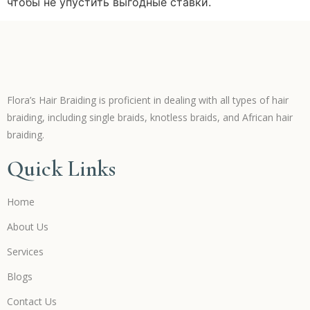
чтобы не упустить выгодные ставки.
Flora’s Hair Braiding is proficient in dealing with all types of hair
braiding, including single braids, knotless braids, and African hair
braiding.
Quick Links
Home
About Us
Services
Blogs
Contact Us