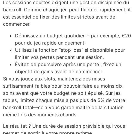
Les sessions courtes exigent une gestion disciplinée du
bankroll. Comme chaque jeu peut fluctuer rapidement, il
est essentiel de fixer des limites strictes avant de
commencer.
Définissez un budget quotidien – par exemple, €20
pour du jeu rapide uniquement.
Utilisez la fonction “stop loss” si disponible pour
limiter vos pertes pendant une session.
Évitez de poursuivre après une perte ; fixez un
objectif de gains avant de commencer.
Si vous jouez aux slots, maintenez des mises
suffisamment faibles pour pouvoir faire au moins dix
spins avant que votre budget ne soit épuisé. Sur les
tables, limitez chaque mise à pas plus de 5% de votre
bankroll total—cela vous garde maître de la situation
même lors des moments chauds.
Le résultat ? Une durée de session prévisible qui vous
permet de sortir à votre propre rythme.