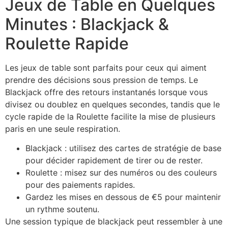
Jeux de Table en Quelques
Minutes : Blackjack &
Roulette Rapide
Les jeux de table sont parfaits pour ceux qui aiment
prendre des décisions sous pression de temps. Le
Blackjack offre des retours instantanés lorsque vous
divisez ou doublez en quelques secondes, tandis que le
cycle rapide de la Roulette facilite la mise de plusieurs
paris en une seule respiration.
Blackjack : utilisez des cartes de stratégie de base
pour décider rapidement de tirer ou de rester.
Roulette : misez sur des numéros ou des couleurs
pour des paiements rapides.
Gardez les mises en dessous de €5 pour maintenir
un rythme soutenu.
Une session typique de blackjack peut ressembler à une