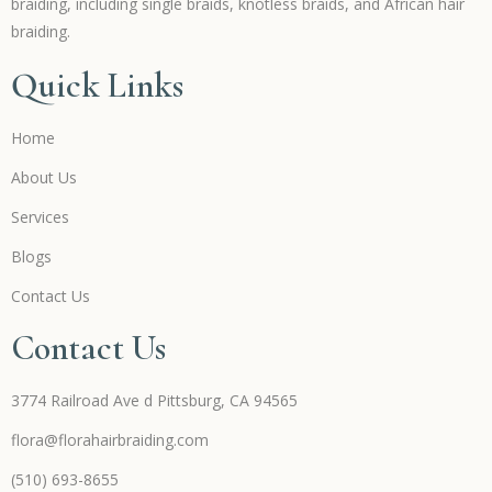
braiding, including single braids, knotless braids, and African hair
braiding.
Quick Links
Home
About Us
Services
Blogs
Contact Us
Contact Us
3774 Railroad Ave d Pittsburg, CA 94565
flora@florahairbraiding.com
(510) 693-8655