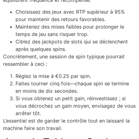
Choisissez des jeux avec RTP supérieur à 95%
pour maintenir des retours favorables.
Maintenez des mises faibles pour prolonger le
temps de jeu sans risquer trop.
Ciblez des jackpots de slots qui se déclenchent
après quelques spins.
Concrètement, une session de spin typique pourrait
ressembler à ceci :
Réglez la mise à €0.25 par spin.
Faites tourner cinq fois—chaque spin se termine
en moins de dix secondes.
Si vous obtenez un petit gain, réinvestissez ; si
vous décrochez un gain moyen, envisagez de vous
arrêter tôt.
L’essentiel est de garder le contrôle tout en laissant la
machine faire son travail.