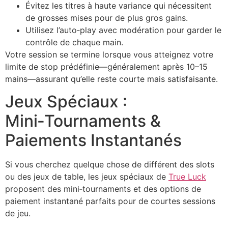
Évitez les titres à haute variance qui nécessitent
de grosses mises pour de plus gros gains.
Utilisez l’auto‑play avec modération pour garder le
contrôle de chaque main.
Votre session se termine lorsque vous atteignez votre
limite de stop prédéfinie—généralement après 10–15
mains—assurant qu’elle reste courte mais satisfaisante.
Jeux Spéciaux :
Mini‑Tournaments &
Paiements Instantanés
Si vous cherchez quelque chose de différent des slots
ou des jeux de table, les jeux spéciaux de
True Luck
proposent des mini‑tournaments et des options de
paiement instantané parfaits pour de courtes sessions
de jeu.