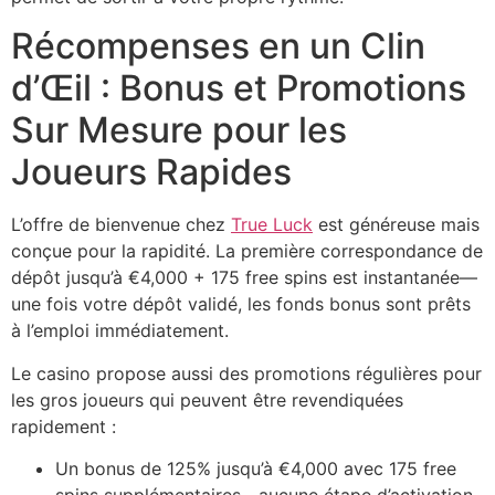
Récompenses en un Clin
d’Œil : Bonus et Promotions
Sur Mesure pour les
Joueurs Rapides
L’offre de bienvenue chez
True Luck
est généreuse mais
conçue pour la rapidité. La première correspondance de
dépôt jusqu’à €4,000 + 175 free spins est instantanée—
une fois votre dépôt validé, les fonds bonus sont prêts
à l’emploi immédiatement.
Le casino propose aussi des promotions régulières pour
les gros joueurs qui peuvent être revendiquées
rapidement :
Un bonus de 125% jusqu’à €4,000 avec 175 free