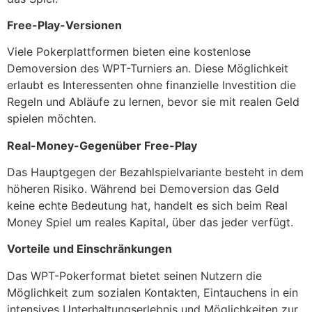
Free-Play-Versionen
Viele Pokerplattformen bieten eine kostenlose
Demoversion des WPT-Turniers an. Diese Möglichkeit
erlaubt es Interessenten ohne finanzielle Investition die
Regeln und Abläufe zu lernen, bevor sie mit realen Geld
spielen möchten.
Real-Money-Gegenüber Free-Play
Das Hauptgegen der Bezahlspielvariante besteht in dem
höheren Risiko. Während bei Demoversion das Geld
keine echte Bedeutung hat, handelt es sich beim Real
Money Spiel um reales Kapital, über das jeder verfügt.
Vorteile und Einschränkungen
Das WPT-Pokerformat bietet seinen Nutzern die
Möglichkeit zum sozialen Kontakten, Eintauchens in ein
intensives Unterhaltungserlebnis und Möglichkeiten zur