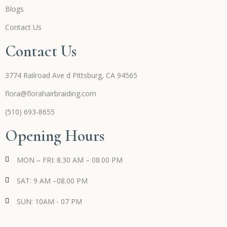
Blogs
Contact Us
Contact Us
3774 Railroad Ave d Pittsburg, CA 94565
flora@florahairbraiding.com
(510) 693-8655
Opening Hours
MON – FRI: 8.30 AM – 08.00 PM
SAT: 9 AM –08.00 PM
SUN: 10AM - 07 PM