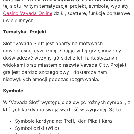
tej slotu, w tym tematyzację, projekt, symbole, wyplaty,
Casino Vavada Online
dziki, scattere, funkcje bonusowe
i wiele innych.
Tematyka i Projekt
Slot “Vavada Slot” jest oparty na motywach
nowoczesnej cywilizacji. Grając w tej grze, możemy
doświadczyć wyżyny górskiej z ich fantastycznymi
widokami oraz miastem o nazwie Vavada City. Projekt
gra jest bardzo szczegółowy i dostarcza nam
niezwykłych emocji podczas rozgrywania.
Symbole
W “Vavada Slot” występuje dziewięć różnych symboli, z
których każdy ma swoją wartość w wygranej. Są to:
Symbole kardynalne: Trefl, Kier, Pika i Kara
Symbol dziki (Wild)