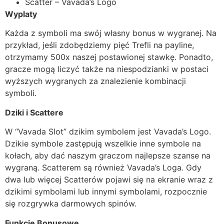
Scatter – Vavada’s Logo
Wyplaty
Każda z symboli ma swój własny bonus w wygranej. Na
przykład, jeśli zdobędziemy pięć Trefli na payline,
otrzymamy 500x naszej postawionej stawkę. Ponadto,
gracze mogą liczyć także na niespodzianki w postaci
wyższych wygranych za znalezienie kombinacji
symboli.
Dziki i Scattere
W “Vavada Slot” dzikim symbolem jest Vavada’s Logo.
Dzikie symbole zastępują wszelkie inne symbole na
kołach, aby dać naszym graczom najlepsze szanse na
wygraną. Scatterem są również Vavada’s Loga. Gdy
dwa lub więcej Scatterów pojawi się na ekranie wraz z
dzikimi symbolami lub innymi symbolami, rozpocznie
się rozgrywka darmowych spinów.
Funkcje Bonusowe