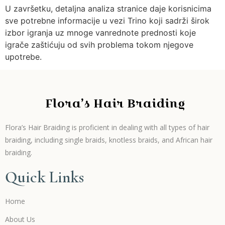
U završetku, detaljna analiza stranice daje korisnicima
sve potrebne informacije u vezi Trino koji sadrži širok
izbor igranja uz mnoge vanrednote prednosti koje
igrače zaštićuju od svih problema tokom njegove
upotrebe.
Flora’s Hair Braiding
Flora’s Hair Braiding is proficient in dealing with all types of hair
braiding, including single braids, knotless braids, and African hair
braiding.
Quick Links
Home
About Us