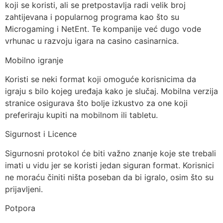
koji se koristi, ali se pretpostavlja radi velik broj
zahtijevana i popularnog programa kao što su
Microgaming i NetEnt. Te kompanije već dugo vode
vrhunac u razvoju igara na casino casinarnica.
Mobilno igranje
Koristi se neki format koji omoguće korisnicima da
igraju s bilo kojeg uređaja kako je slučaj. Mobilna verzija
stranice osigurava što bolje izkustvo za one koji
preferiraju kupiti na mobilnom ili tabletu.
Sigurnost i Licence
Sigurnosni protokol će biti važno znanje koje ste trebali
imati u vidu jer se koristi jedan siguran format. Korisnici
ne moraću činiti ništa poseban da bi igralo, osim što su
prijavljeni.
Potpora