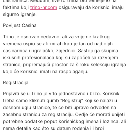
casinarnica. Međutim, sve to treba biti temeljeno na
faktima koji
trino-hr.com
osiguravaju da korisnici imaju
sigurno igranje.
Povijest Casina
Trino je osnovan nedavno, ali za vrijeme kratkog
vremena uspio se afirmirati kao jedan od najboljih
casinarnica u igralačkoj zajednici. Sastoji ga skupina
iskusnih profesionalaca koji su započeli sa razvojem
stranice, pripremajući prostor za široku selekciju igranja
koje će korisnici imati na raspolaganju.
Registracija
Prijaviti se u Trino je vrlo jednostavno i brzo. Korisnik
treba samo kliknuti gumb “Registruj” koji se nalazi u
desnom uglu stranice, te će biti upravo odveden na
zasebnu stranicu za registraciju. Ovdje će morati unijeti
potrebne podatke poput korisničkog imena i lozinca, ali
nema detalja kao što su datum rođenja ili broj