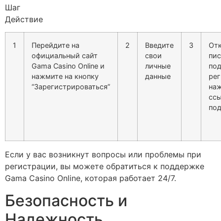
Шаг
Действие
1
Перейдите на
2
Введите
3
От
официальный сайт
свои
пис
Gama Casino Online и
личные
по
нажмите на кнопку
данные
рег
“Зарегистрироваться”
наж
ссы
по
Если у вас возникнут вопросы или проблемы при
регистрации, вы можете обратиться к поддержке
Gama Casino Online, которая работает 24/7.
Безопасность и
Надежность