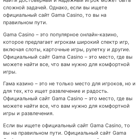
найти достоверный и надежный игрок может быть
сложной задачей. Однако, если вы ищете
официальный сайт Gama Casino, то вы на
правильном пути.
Gama Casino – это популярное онлайн-казино,
которое предлагает игрокам широкий спектр игр,
включая слоты, карточные игры, рулетку и другие.
Официальный сайт Gama Casino – это место, где вы
можете найти все, что вам нужно для комфортной
игры.
Гама казино – это не только место для игроков, но и
для тех, кто ищет развлечение и радость.
Официальный сайт Gama Casino – это место, где вы
можете найти все, что вам нужно для комфортной
игры и развлечения.
Если вы ищете официальный сайт Gama Casino, то
вы на правильном пути. Официальный сайт Gama