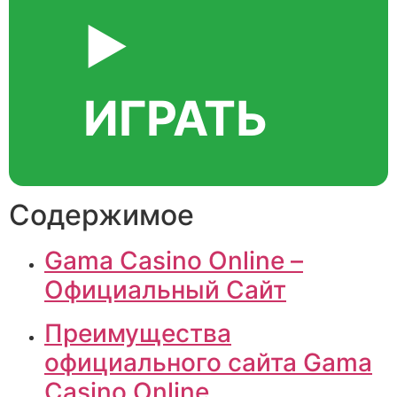
▶️
ИГРАТЬ
Содержимое
Gama Casino Online –
Официальный Сайт
Преимущества
официального сайта Gama
Casino Online