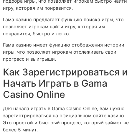
подбора игры, что позволяет игрокам быстро найти
игру, которая им понравится.
Гама казино предлагает функцию поиска игры, что
позволяет игрокам найти игру, которая им
понравится, быстро и легко.
Гама казино имеет функцию отображения истории
игры, что позволяет игрокам отслеживать свои
прогресс и выигрыши.
Как Зарегистрироваться и
Начать Играть в Gama
Casino Online
Для начала играть в Gama Casino Online, вам нужно
зарегистрироваться на официальном сайте казино.
Это простой и быстрый процесс, который займет не
более 5 минут.