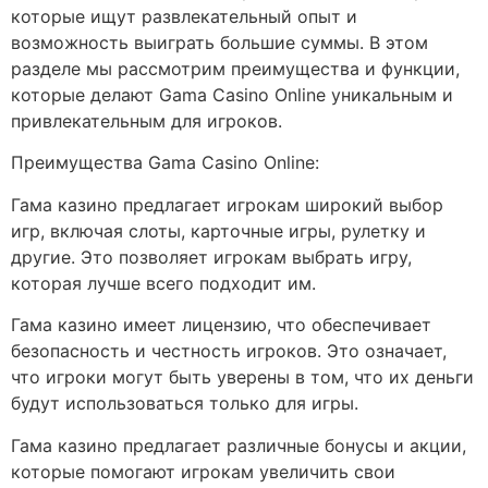
которые ищут развлекательный опыт и
возможность выиграть большие суммы. В этом
разделе мы рассмотрим преимущества и функции,
которые делают Gama Casino Online уникальным и
привлекательным для игроков.
Преимущества Gama Casino Online:
Гама казино предлагает игрокам широкий выбор
игр, включая слоты, карточные игры, рулетку и
другие. Это позволяет игрокам выбрать игру,
которая лучше всего подходит им.
Гама казино имеет лицензию, что обеспечивает
безопасность и честность игроков. Это означает,
что игроки могут быть уверены в том, что их деньги
будут использоваться только для игры.
Гама казино предлагает различные бонусы и акции,
которые помогают игрокам увеличить свои