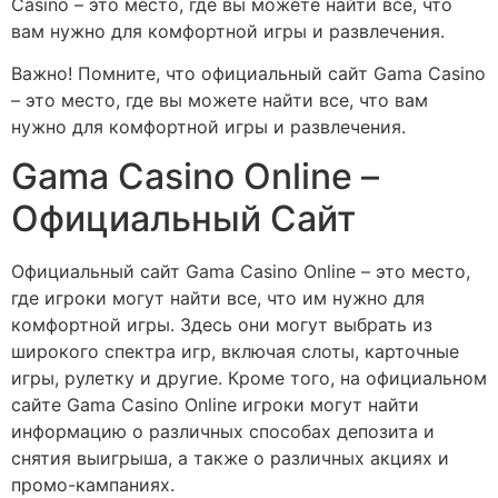
Casino – это место, где вы можете найти все, что
вам нужно для комфортной игры и развлечения.
Важно! Помните, что официальный сайт Gama Casino
– это место, где вы можете найти все, что вам
нужно для комфортной игры и развлечения.
Gama Casino Online –
Официальный Сайт
Официальный сайт Gama Casino Online – это место,
где игроки могут найти все, что им нужно для
комфортной игры. Здесь они могут выбрать из
широкого спектра игр, включая слоты, карточные
игры, рулетку и другие. Кроме того, на официальном
сайте Gama Casino Online игроки могут найти
информацию о различных способах депозита и
снятия выигрыша, а также о различных акциях и
промо-кампаниях.