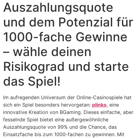
Auszahlungsquote
und dem Potenzial für
1000-fache Gewinne
– wähle deinen
Risikograd und starte
das Spiel!
Im aufregenden Universum der Online-Casinospiele hat
sich ein Spiel besonders hervorgetan:
plinko
, eine
innovative Kreation von BGaming. Dieses einfache, aber
fesselnde Spiel bietet eine außergewöhnliche
Auszahlungsquote von 99% und die Chance, das
Einsatzfache bis zum 1000-fachen zu gewinnen. Mit