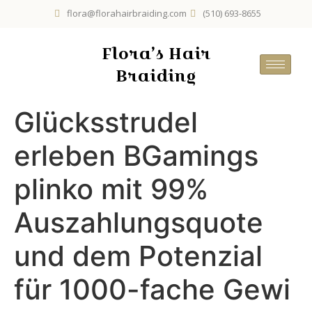
flora@florahairbraiding.com
(510) 693-8655
Flora’s Hair
Braiding
Glücksstrudel
erleben BGamings
plinko mit 99%
Auszahlungsquote
und dem Potenzial
für 1000-fache Gewi