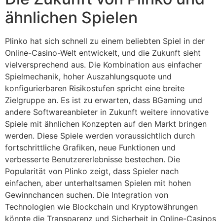
ähnlichen Spielen
Plinko hat sich schnell zu einem beliebten Spiel in der
Online-Casino-Welt entwickelt, und die Zukunft sieht
vielversprechend aus. Die Kombination aus einfacher
Spielmechanik, hoher Auszahlungsquote und
konfigurierbaren Risikostufen spricht eine breite
Zielgruppe an. Es ist zu erwarten, dass BGaming und
andere Softwareanbieter in Zukunft weitere innovative
Spiele mit ähnlichen Konzepten auf den Markt bringen
werden. Diese Spiele werden voraussichtlich durch
fortschrittliche Grafiken, neue Funktionen und
verbesserte Benutzererlebnisse bestechen. Die
Popularität von Plinko zeigt, dass Spieler nach
einfachen, aber unterhaltsamen Spielen mit hohen
Gewinnchancen suchen. Die Integration von
Technologien wie Blockchain und Kryptowährungen
könnte die Transparenz und Sicherheit in Online-Casinos