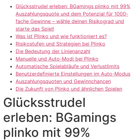
Glücksstrudel erleben: BGamings plinko mit 99%
Auszahlungsquote und dem Potenzial für 1000-
fache Gewinne – wähle deinen Risikograd und
starte das Spiel!
Was ist Plinko und wie funktioniert es?
Risikostufen und Strategien bei Plinko
Die Bedeutung der Linienanzahl
Manuelle und Auto-Modi bei Plinko
Automatische Spielabläufe und Verlustlimits
Benutzerdefinierte Einstellungen im Auto-Modus
Auszahlungsquoten und Gewinnchancen
Die Zukunft von Plinko und ähnlichen Spielen
Glücksstrudel
erleben: BGamings
plinko mit 99%