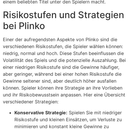
einem beliebten Titel unter den Spielern macht.
Risikostufen und Strategien
bei Plinko
Einer der aufregendsten Aspekte von Plinko sind die
verschiedenen Risikostufen, die Spieler wählen können:
niedrig, normal und hoch. Diese Stufen beeinflussen die
Volatilität des Spiels und die potenzielle Auszahlung. Bei
einer niedrigen Risikostufe sind die Gewinne häufiger,
aber geringer, während bei einer hohen Risikostufe die
Gewinne seltener sind, aber deutlich höher ausfallen
können. Spieler können ihre Strategie an ihre Vorlieben
und ihr Risikobewusstsein anpassen. Hier eine Übersicht
verschiedener Strategien:
Konservative Strategie:
Spielen Sie mit niedriger
Risikostufe und kleinen Einsätzen, um Verluste zu
minimieren und konstant kleine Gewinne zu