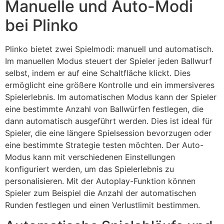
Manuelle und Auto-Modi
bei Plinko
Plinko bietet zwei Spielmodi: manuell und automatisch.
Im manuellen Modus steuert der Spieler jeden Ballwurf
selbst, indem er auf eine Schaltfläche klickt. Dies
ermöglicht eine größere Kontrolle und ein immersiveres
Spielerlebnis. Im automatischen Modus kann der Spieler
eine bestimmte Anzahl von Ballwürfen festlegen, die
dann automatisch ausgeführt werden. Dies ist ideal für
Spieler, die eine längere Spielsession bevorzugen oder
eine bestimmte Strategie testen möchten. Der Auto-
Modus kann mit verschiedenen Einstellungen
konfiguriert werden, um das Spielerlebnis zu
personalisieren. Mit der Autoplay-Funktion können
Spieler zum Beispiel die Anzahl der automatischen
Runden festlegen und einen Verlustlimit bestimmen.