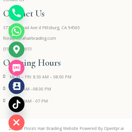
Contact Us
3774 Railroad Ave d Pittsburg, CA 94565
flora@florahairbraiding.com
(510) 693-8655
Opening Hours
MON – FRI: 8.30 AM – 08.00 PM
SAT: 9 AM –08.00 PM
SUN: 10AM - 07 PM
e chaty
2023 © Flora’s Hair Braiding Website Powered By Opentpr.ai