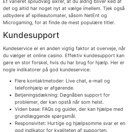
Et varieret spiludvalg sikrer, at du aldrig bliver ked af
det og altid har noget nyt at vælge imellem. Tjek også
udbydere af spilleautomater, såsom NetEnt og
Microgaming, for at finde de mest populære titler.
Kundesupport
Kundeservice er en anden vigtig faktor at overveje, når
du vælger et online casino. Effektiv kundesupport kan
gøre en stor forskel, hvis du har brug for hjælp. Her er
nogle indikatorer på god kundeservice:
Flere kontaktmetoder: Live chat, e-mail og
telefonhjælp er afgørende.
Betjeningsdækning: Døgnåben support for
problemer, der kan opstå når som helst.
Viden base: FAQs og guider, der kan hjælpe med
grundlæggende spørgsmål.
Responsivitet: Hurtige og hjælpsomme svar er en
god indikator for kvaliteten af supporten.