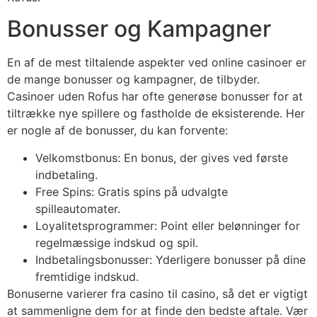
Bonusser og Kampagner
En af de mest tiltalende aspekter ved online casinoer er
de mange bonusser og kampagner, de tilbyder.
Casinoer uden Rofus har ofte generøse bonusser for at
tiltrække nye spillere og fastholde de eksisterende. Her
er nogle af de bonusser, du kan forvente:
Velkomstbonus: En bonus, der gives ved første
indbetaling.
Free Spins: Gratis spins på udvalgte
spilleautomater.
Loyalitetsprogrammer: Point eller belønninger for
regelmæssige indskud og spil.
Indbetalingsbonusser: Yderligere bonusser på dine
fremtidige indskud.
Bonuserne varierer fra casino til casino, så det er vigtigt
at sammenligne dem for at finde den bedste aftale. Vær