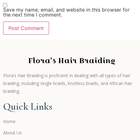
Save my name, email, and website in this browser for
the next time I comment.
Flora’s Hair Braiding
Flora’s Hair Braiding is proficient in dealing with all types of hair
braiding, including single braids, knotless braids, and African hair
braiding.
Quick Links
Home
About Us