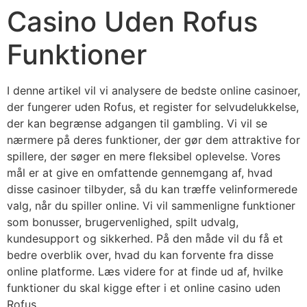
Casino Uden Rofus
Funktioner
I denne artikel vil vi analysere de bedste online casinoer,
der fungerer uden Rofus, et register for selvudelukkelse,
der kan begrænse adgangen til gambling. Vi vil se
nærmere på deres funktioner, der gør dem attraktive for
spillere, der søger en mere fleksibel oplevelse. Vores
mål er at give en omfattende gennemgang af, hvad
disse casinoer tilbyder, så du kan træffe velinformerede
valg, når du spiller online. Vi vil sammenligne funktioner
som bonusser, brugervenlighed, spilt udvalg,
kundesupport og sikkerhed. På den måde vil du få et
bedre overblik over, hvad du kan forvente fra disse
online platforme. Læs videre for at finde ud af, hvilke
funktioner du skal kigge efter i et online casino uden
Rofus.