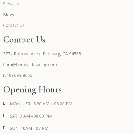
Services
Blogs
Contact Us
Contact Us
3774 Railroad Ave d Pittsburg, CA 94565
flora@florahairbraiding.com
(510) 693-8655
Opening Hours
MON – FRI: 8.30 AM – 08.00 PM
SAT: 9 AM –08.00 PM
SUN: 10AM - 07 PM