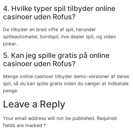
4. Hvilke typer spil tilbyder online
casinoer uden Rofus?
De tilbyder en bred vifte af spil, herunder
spilleautomater, bordspil, live dealer spil, og video
poker.
5. Kan jeg spille gratis på online
casinoer uden Rofus?
Mange online casinoer tilbyder demo-versioner af deres
spil, så du kan spille gratis inden du vælger at indbetale
penge.
Leave a Reply
Your email address will not be published.
Required
fields are marked
*