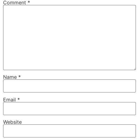
Comment
*
Name
*
Email
*
Website