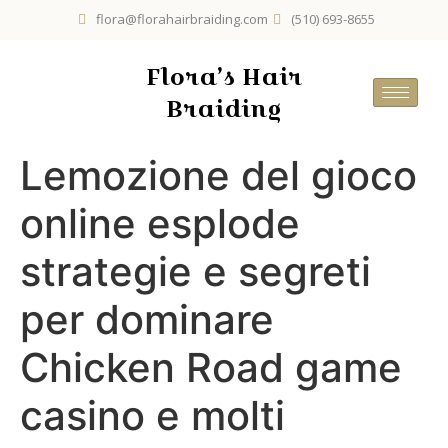
flora@florahairbraiding.com
(510) 693-8655
Flora’s Hair
Braiding
Lemozione del gioco
online esplode
strategie e segreti
per dominare
Chicken Road game
casino e molti