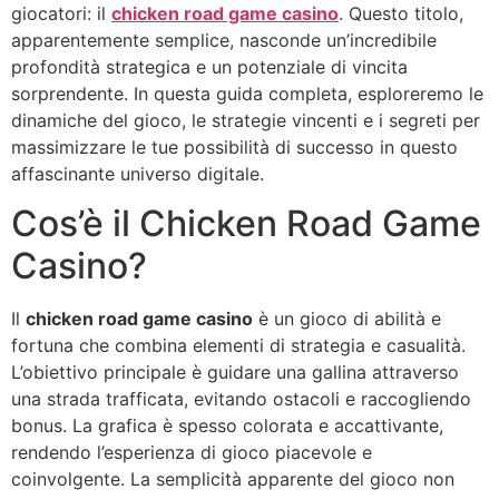
giocatori: il
chicken road game casino
. Questo titolo,
apparentemente semplice, nasconde un’incredibile
profondità strategica e un potenziale di vincita
sorprendente. In questa guida completa, esploreremo le
dinamiche del gioco, le strategie vincenti e i segreti per
massimizzare le tue possibilità di successo in questo
affascinante universo digitale.
Cos’è il Chicken Road Game
Casino?
Il
chicken road game casino
è un gioco di abilità e
fortuna che combina elementi di strategia e casualità.
L’obiettivo principale è guidare una gallina attraverso
una strada trafficata, evitando ostacoli e raccogliendo
bonus. La grafica è spesso colorata e accattivante,
rendendo l’esperienza di gioco piacevole e
coinvolgente. La semplicità apparente del gioco non