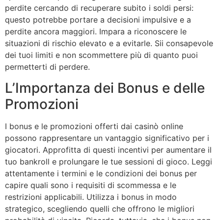
perdite cercando di recuperare subito i soldi persi:
questo potrebbe portare a decisioni impulsive e a
perdite ancora maggiori. Impara a riconoscere le
situazioni di rischio elevato e a evitarle. Sii consapevole
dei tuoi limiti e non scommettere più di quanto puoi
permetterti di perdere.
L’Importanza dei Bonus e delle
Promozioni
I bonus e le promozioni offerti dai casinò online
possono rappresentare un vantaggio significativo per i
giocatori. Approfitta di questi incentivi per aumentare il
tuo bankroll e prolungare le tue sessioni di gioco. Leggi
attentamente i termini e le condizioni dei bonus per
capire quali sono i requisiti di scommessa e le
restrizioni applicabili. Utilizza i bonus in modo
strategico, scegliendo quelli che offrono le migliori