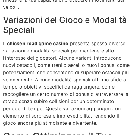
veicoli.
Variazioni del Gioco e Modalità
Speciali
Il
chicken road game casino
presenta spesso diverse
variazioni e modalità speciali per mantenere alto
l’interesse dei giocatori. Alcune varianti introducono
nuovi ostacoli, come treni o aerei, o nuovi bonus, come
potenziamenti che consentono di superare ostacoli più
velocemente. Alcune modalità speciali offrono sfide a
tempo o obiettivi specifici da raggiungere, come
raccogliere un certo numero di bonus o attraversare la
strada senza subire collisioni per un determinato
periodo di tempo. Queste variazioni aggiungono un
elemento di sorpresa e imprevedibilità, rendendo il
gioco ancora più stimolante e divertente.