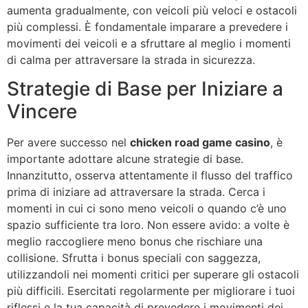
aumenta gradualmente, con veicoli più veloci e ostacoli
più complessi. È fondamentale imparare a prevedere i
movimenti dei veicoli e a sfruttare al meglio i momenti
di calma per attraversare la strada in sicurezza.
Strategie di Base per Iniziare a
Vincere
Per avere successo nel
chicken road game casino
, è
importante adottare alcune strategie di base.
Innanzitutto, osserva attentamente il flusso del traffico
prima di iniziare ad attraversare la strada. Cerca i
momenti in cui ci sono meno veicoli o quando c’è uno
spazio sufficiente tra loro. Non essere avido: a volte è
meglio raccogliere meno bonus che rischiare una
collisione. Sfrutta i bonus speciali con saggezza,
utilizzandoli nei momenti critici per superare gli ostacoli
più difficili. Esercitati regolarmente per migliorare i tuoi
riflessi e la tua capacità di prevedere i movimenti dei