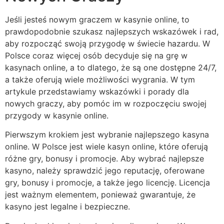
Jeśli jesteś nowym graczem w kasynie online, to
prawdopodobnie szukasz najlepszych wskazówek i rad,
aby rozpocząć swoją przygodę w świecie hazardu. W
Polsce coraz więcej osób decyduje się na grę w
kasynach online, a to dlatego, że są one dostępne 24/7,
a także oferują wiele możliwości wygrania. W tym
artykule przedstawiamy wskazówki i porady dla
nowych graczy, aby pomóc im w rozpoczęciu swojej
przygody w kasynie online.
Pierwszym krokiem jest wybranie najlepszego kasyna
online. W Polsce jest wiele kasyn online, które oferują
różne gry, bonusy i promocje. Aby wybrać najlepsze
kasyno, należy sprawdzić jego reputację, oferowane
gry, bonusy i promocje, a także jego licencję. Licencja
jest ważnym elementem, ponieważ gwarantuje, że
kasyno jest legalne i bezpieczne.