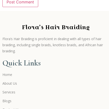
Flora’s Hair Braiding
Flora’s Hair Braiding is proficient in dealing with all types of hair
braiding, including single braids, knotless braids, and African hair
braiding.
Quick Links
Home
About Us
Services
Blogs