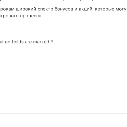
игрокам широкий спектр бонусов и акций, которые мог
грового процесса.
uired fields are marked
*