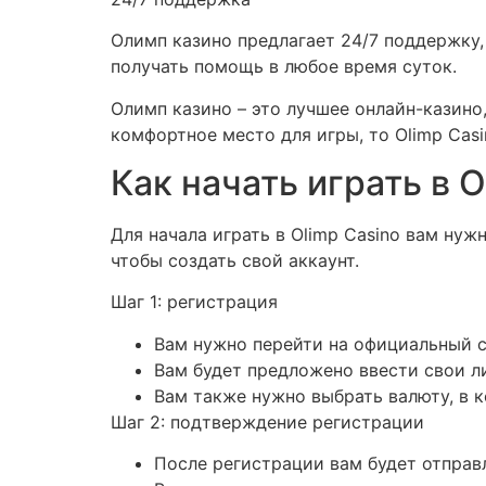
Олимп казино предлагает 24/7 поддержку,
получать помощь в любое время суток.
Олимп казино – это лучшее онлайн-казино
комфортное место для игры, то Olimp Casi
Как начать играть в O
Для начала играть в Olimp Casino вам нуж
чтобы создать свой аккаунт.
Шаг 1: регистрация
Вам нужно перейти на официальный са
Вам будет предложено ввести свои ли
Вам также нужно выбрать валюту, в к
Шаг 2: подтверждение регистрации
После регистрации вам будет отпра