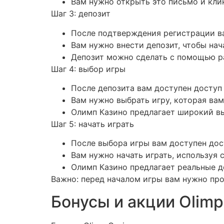
Вам нужно открыть это письмо и кли
Шаг 3: депозит
После подтверждения регистрации ва
Вам нужно внести депозит, чтобы нач
Депозит можно сделать с помощью раз
Шаг 4: выбор игры
После депозита вам доступен доступ
Вам нужно выбрать игру, которая ва
Олимп Казино предлагает широкий выб
Шаг 5: начать играть
После выбора игры вам доступен дос
Вам нужно начать играть, используя 
Олимп Казино предлагает реальные д
Важно: перед началом игры вам нужно про
Бонусы и акции Olimp