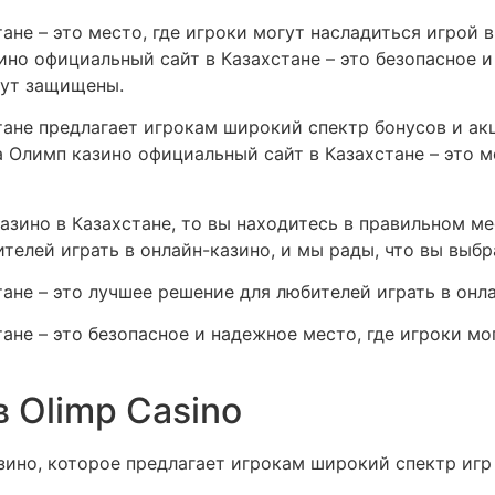
не – это место, где игроки могут насладиться игрой 
ино официальный сайт в Казахстане – это безопасное и
дут защищены.
ане предлагает игрокам широкий спектр бонусов и акц
а Олимп казино официальный сайт в Казахстане – это м
зино в Казахстане, то вы находитесь в правильном ме
телей играть в онлайн-казино, и мы рады, что вы выбр
ане – это лучшее решение для любителей играть в онла
не – это безопасное и надежное место, где игроки мог
 Olimp Casino
зино, которое предлагает игрокам широкий спектр игр