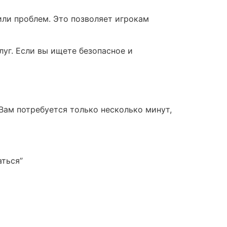
или проблем. Это позволяет игрокам
луг. Если вы ищете безопасное и
 Вам потребуется только несколько минут,
аться”