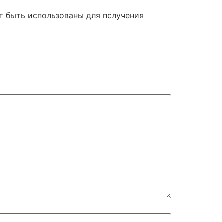
ут быть использованы для получения