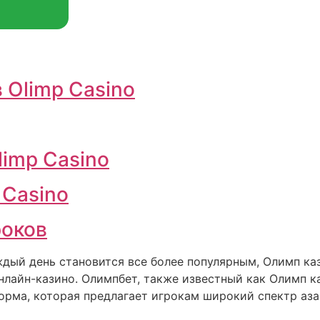
 Olimp Casino
limp Casino
 Casino
роков
ждый день становится все более популярным, Олимп ка
лайн-казино. Олимпбет, также известный как Олимп каз
орма, которая предлагает игрокам широкий спектр азар