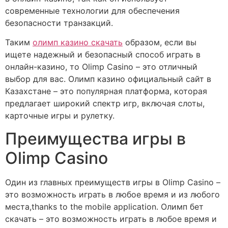
современные технологии для обеспечения
безопасности транзакций.
Таким
олимп казино скачать
образом, если вы
ищете надежный и безопасный способ играть в
онлайн-казино, то Olimp Casino – это отличный
выбор для вас. Олимп казино официальный сайт в
Казахстане – это популярная платформа, которая
предлагает широкий спектр игр, включая слоты,
карточные игры и рулетку.
Преимущества игры в
Olimp Casino
Один из главных преимуществ игры в Olimp Casino –
это возможность играть в любое время и из любого
места,thanks to the mobile application. Олимп бет
скачать – это возможность играть в любое время и