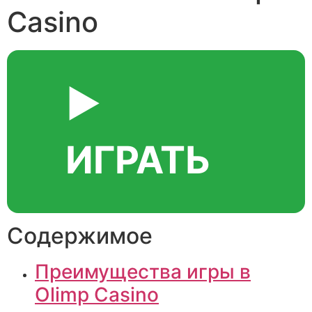
Casino
▶️
ИГРАТЬ
Содержимое
Преимущества игры в
Olimp Casino