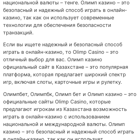
национальной валюты – тенге. Олимп казино – это
безопасный и надежный способ играть в онлайн-
казино, так как он использует современные
технологии для обеспечения безопасности
транзакций.
Если вы ищете надежный и безопасный способ
играть в онлайн-казино, то Olimp Casino – это
отличный выбор для вас. Олимп казино
официальный сайт в Казахстане – это популярная
платформа, которая предлагает широкий спектр
игр, включая слоты, карточные игры и рулетку.
Олимпбет, Олимпбк, Олимп бет и Олимп казино – это
официальные сайты Olimp Casino, которые
предлагают игрокам из Казахстана возможность
играть в онлайн-казино с использованием
национальной и международной валюты. Олимп
казино – это безопасный и надежный способ играть
в онлайн-казино, так как он использует