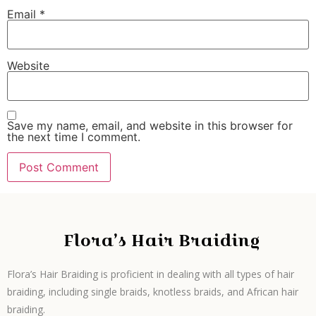
Email
*
Website
Save my name, email, and website in this browser for
the next time I comment.
Flora’s Hair Braiding
Flora’s Hair Braiding is proficient in dealing with all types of hair
braiding, including single braids, knotless braids, and African hair
braiding.