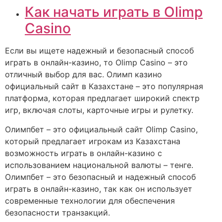
Как начать играть в Olimp
Casino
Если вы ищете надежный и безопасный способ
играть в онлайн-казино, то Olimp Casino – это
отличный выбор для вас. Олимп казино
официальный сайт в Казахстане – это популярная
платформа, которая предлагает широкий спектр
игр, включая слоты, карточные игры и рулетку.
Олимпбет – это официальный сайт Olimp Casino,
который предлагает игрокам из Казахстана
возможность играть в онлайн-казино с
использованием национальной валюты – тенге.
Олимпбет – это безопасный и надежный способ
играть в онлайн-казино, так как он использует
современные технологии для обеспечения
безопасности транзакций.