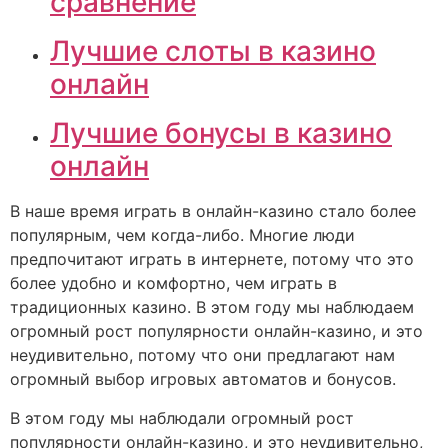
сравнение
Лучшие слоты в казино
онлайн
Лучшие бонусы в казино
онлайн
В наше время играть в онлайн-казино стало более
популярным, чем когда-либо. Многие люди
предпочитают играть в интернете, потому что это
более удобно и комфортно, чем играть в
традиционных казино. В этом году мы наблюдаем
огромный рост популярности онлайн-казино, и это
неудивительно, потому что они предлагают нам
огромный выбор игровых автоматов и бонусов.
В этом году мы наблюдали огромный рост
популярности онлайн-казино, и это неудивительно,