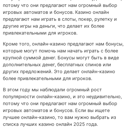
потому что они предлагают нам огромный выбор
игровых автоматов и бонусов. Казино онлайн
предлагают нам играть в слоты, покер, рулетку и
другие игры на деньги, что делает их более
привлекательными для игроков.
Кроме того, онлайн-казино предлагают нам бонусы,
которые могут помочь нам начать играть с более
крупной суммой денег. Бонусы могут быть в виде
дополнительных денег, бесплатных спинов или
других предложений. Это делает онлайн-казино
более привлекательными для игроков.
В этом году мы наблюдали огромный рост
популярности онлайн-казино, и это неудивительно,
потому что они предлагают нам огромный выбор
игровых автоматов и бонусов. Если вы ищете
лучшее онлайн-казино, то вам нужно выбрать из
списка лучших казино онлайн 2025 года.