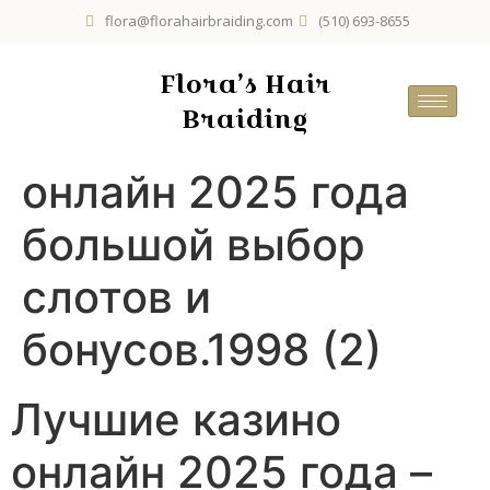
flora@florahairbraiding.com
(510) 693-8655
Flora’s Hair
Braiding
онлайн 2025 года
большой выбор
слотов и
бонусов.1998 (2)
Лучшие казино
онлайн 2025 года –