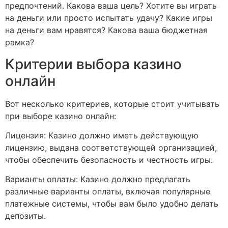
предпочтений. Какова ваша цель? Хотите вы играть
на деньги или просто испытать удачу? Какие игры
на деньги вам нравятся? Какова ваша бюджетная
рамка?
Критерии выбора казино
онлайн
Вот несколько критериев, которые стоит учитывать
при выборе казино онлайн:
Лицензия: Казино должно иметь действующую
лицензию, выдана соответствующей организацией,
чтобы обеспечить безопасность и честность игры.
Варианты оплаты: Казино должно предлагать
различные варианты оплаты, включая популярные
платежные системы, чтобы вам было удобно делать
депозиты.