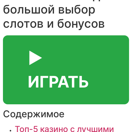
большой выбор
слотов и бонусов
▶️
ИГРАТЬ
Содержимое
Топ-5 казино с лучшими