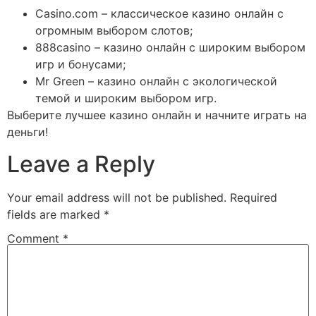
Casino.com – классическое казино онлайн с
огромным выбором слотов;
888casino – казино онлайн с широким выбором
игр и бонусами;
Mr Green – казино онлайн с экологической
темой и широким выбором игр.
Выберите лучшее казино онлайн и начните играть на
деньги!
Leave a Reply
Your email address will not be published.
Required
fields are marked
*
Comment
*