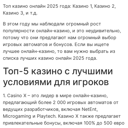
Топ казино онлайн 2025 года: Казино 1, Казино 2,
Казино 3, и т.д.
В этом году мы наблюдали огромный рост
популярности онлайн-казино, и это неудивительно,
потому что они предлагают нам огромный выбор
игровых автоматов и бонусов. Если вы ищете
лучшее онлайн-казино, то вам нужно выбрать из
списка лучших казино онлайн 2025 года.
Топ-5 казино с лучшими
условиями для игроков
1. Casino X – это лидер в мире онлайн-казино,
предлагающий более 2 000 игровых автоматов от
ведущих разработчиков, включая NetEnt,
Microgaming и Playtech. Казино X также предлагает
привлекательные бонусы, включая 100% до 500 евро