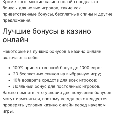
Кроме того, многие казино онлайн предлагают
бонусы для новых игроков, такие как
приветственные бонусы, бесплатные спины и другие
предложения.
Лучшие бонусы в казино
онлайн
Некоторые из лучших бонусов в казино онлайн
включают в себя:
100% приветственный бонус до 1000 евро;
20 бесплатных спинов на выбранную игру;
10% возврата средств для всех игроков;
Лояльный бонус для постоянных игроков.
Важно помнить, что условия для получения бонусов
могут изменяться, поэтому всегда рекомендуется
проверять условия казино онлайн перед началом
игры.