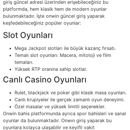
giriş güncel adresi üzerinden erişebileceğiniz bu
platformda, hem klasik hem de modern oyunlar
bulunmaktadır. İşte onwin güncel giriş yaparak
keşfedebileceğiniz popüler oyunlar:
Slot Oyunları
Mega Jackpot slotları ile büyük kazanç fırsatı.
Temalı slot oyunları: Macera, mitoloji ve film
temaları.
Yüksek RTP oranına sahip slotlar.
Canlı Casino Oyunları
Rulet, blackjack ve poker gibi klasik masa oyunları.
Canlı krupiyeler ile gerçek zamanlı oyun deneyimi.
Özel masalar ve yüksek limitli seçenekler.
Onwin bahis platformunda ayrıca spor bahisleri ve sanal
oyunlar da bulunmaktadır. Onwın giriş yaparak bu
oyunlara kolayca ulaşabilir ve keyifli vakit