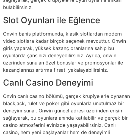
sağlayarak, gerçek krupiyelerle oyun oynama imkanı
bulabilirsiniz.
Slot Oyunları ile Eğlence
Onwin bahis platformunda, klasik slotlardan modern
video slotlara kadar birçok seçenek mevcuttur. Onwin
giris yaparak, yüksek kazanç oranlarına sahip bu
oyunlarda şansınızı deneyebilirsiniz. Ayrıca, onwın
üzerinden sunulan özel bonuslar ve promosyonlar ile
kazançlarınızı artırma fırsatı yakalayabilirsiniz.
Canlı Casino Deneyimi
Onvin canlı casino bölümü, gerçek krupiyelerle oynanan
blackjack, rulet ve poker gibi oyunlarla unutulmaz bir
deneyim sunar. Onwin güncel adresi üzerinden erişim
sağlayarak, bu oyunlara anında katılabilir ve gerçek bir
casino atmosferini evinizde yaşayabilirsiniz. Canlı
casino, hem yeni başlayanlar hem de deneyimli