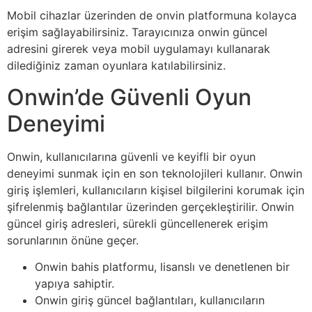
Mobil cihazlar üzerinden de onvin platformuna kolayca
erişim sağlayabilirsiniz. Tarayıcınıza onwin güncel
adresini girerek veya mobil uygulamayı kullanarak
dilediğiniz zaman oyunlara katılabilirsiniz.
Onwin’de Güvenli Oyun
Deneyimi
Onwin, kullanıcılarına güvenli ve keyifli bir oyun
deneyimi sunmak için en son teknolojileri kullanır. Onwin
giriş işlemleri, kullanıcıların kişisel bilgilerini korumak için
şifrelenmiş bağlantılar üzerinden gerçekleştirilir. Onwin
güncel giriş adresleri, sürekli güncellenerek erişim
sorunlarının önüne geçer.
Onwin bahis platformu, lisanslı ve denetlenen bir
yapıya sahiptir.
Onwin giriş güncel bağlantıları, kullanıcıların