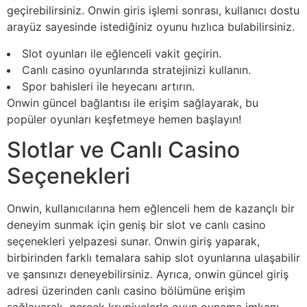
geçirebilirsiniz. Onwin giris işlemi sonrası, kullanıcı dostu
arayüz sayesinde istediğiniz oyunu hızlıca bulabilirsiniz.
Slot oyunları ile eğlenceli vakit geçirin.
Canlı casino oyunlarında stratejinizi kullanın.
Spor bahisleri ile heyecanı artırın.
Onwin güncel bağlantısı ile erişim sağlayarak, bu
popüler oyunları keşfetmeye hemen başlayın!
Slotlar ve Canlı Casino
Seçenekleri
Onwin, kullanıcılarına hem eğlenceli hem de kazançlı bir
deneyim sunmak için geniş bir slot ve canlı casino
seçenekleri yelpazesi sunar. Onwin giriş yaparak,
birbirinden farklı temalara sahip slot oyunlarına ulaşabilir
ve şansınızı deneyebilirsiniz. Ayrıca, onwin güncel giriş
adresi üzerinden canlı casino bölümüne erişim