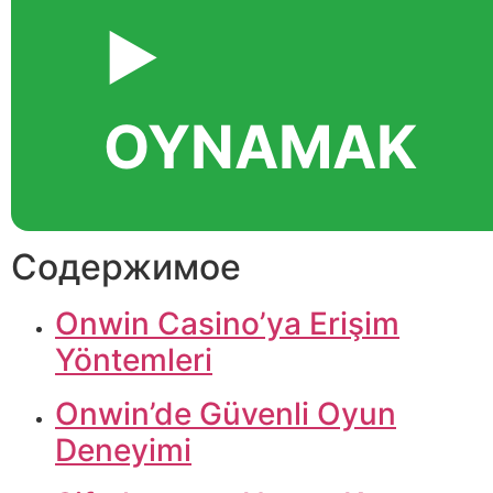
▶️
OYNAMAK
Содержимое
Onwin Casino’ya Erişim
Yöntemleri
Onwin’de Güvenli Oyun
Deneyimi