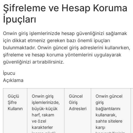
Şifreleme ve Hesap Koruma
İpuçları
Onwin giriş işlemlerinizde hesap güvenliğinizi sağlamak
için dikkat etmeniz gereken bazı önemli ipuçları
bulunmaktadır. Onwin güncel giriş adreslerini kullanırken,
şifreleme ve hesap koruma yöntemlerini uygulayarak
güvenliğinizi artırabilirsiniz.
İpucu
Açıklama
Güçlü
Onwin giriş
Güncel
Onwin güncel
Şifre
işlemlerinizde,
Giriş
giriş
Kullanın
büyük-küçük
Adresleri
bağlantılarını
harf, rakam
kullanarak,
ve özel
sahte sitelere
karakterler
karşı