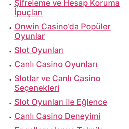
Şifreleme ve Hesap Koruma
İpuçları
Onwin Casino’da Popüler
Oyunlar
Slot Oyunları
Canlı Casino Oyunları
Slotlar ve Canlı Casino
Seçenekleri
Slot Oyunları ile Eğlence
Canlı Casino Deneyimi