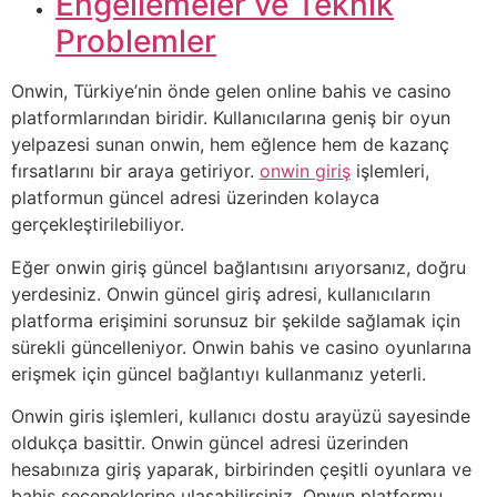
Engellemeler ve Teknik
Problemler
Onwin, Türkiye’nin önde gelen online bahis ve casino
platformlarından biridir. Kullanıcılarına geniş bir oyun
yelpazesi sunan onwin, hem eğlence hem de kazanç
fırsatlarını bir araya getiriyor.
onwin giriş
işlemleri,
platformun güncel adresi üzerinden kolayca
gerçekleştirilebiliyor.
Eğer onwin giriş güncel bağlantısını arıyorsanız, doğru
yerdesiniz. Onwin güncel giriş adresi, kullanıcıların
platforma erişimini sorunsuz bir şekilde sağlamak için
sürekli güncelleniyor. Onwin bahis ve casino oyunlarına
erişmek için güncel bağlantıyı kullanmanız yeterli.
Onwin giris işlemleri, kullanıcı dostu arayüzü sayesinde
oldukça basittir. Onwin güncel adresi üzerinden
hesabınıza giriş yaparak, birbirinden çeşitli oyunlara ve
bahis seçeneklerine ulaşabilirsiniz. Onwın platformu,