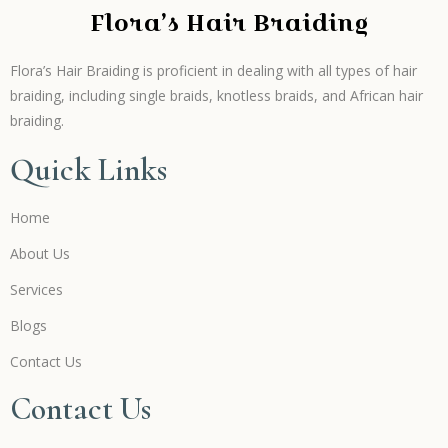
Flora’s Hair Braiding
Flora’s Hair Braiding is proficient in dealing with all types of hair
braiding, including single braids, knotless braids, and African hair
braiding.
Quick Links
Home
About Us
Services
Blogs
Contact Us
Contact Us