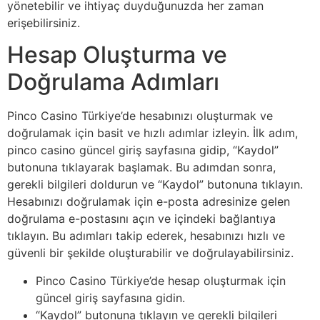
yönetebilir ve ihtiyaç duyduğunuzda her zaman
erişebilirsiniz.
Hesap Oluşturma ve
Doğrulama Adımları
Pinco Casino Türkiye’de hesabınızı oluşturmak ve
doğrulamak için basit ve hızlı adımlar izleyin. İlk adım,
pinco casino güncel giriş sayfasına gidip, “Kaydol”
butonuna tıklayarak başlamak. Bu adımdan sonra,
gerekli bilgileri doldurun ve “Kaydol” butonuna tıklayın.
Hesabınızı doğrulamak için e-posta adresinize gelen
doğrulama e-postasını açın ve içindeki bağlantıya
tıklayın. Bu adımları takip ederek, hesabınızı hızlı ve
güvenli bir şekilde oluşturabilir ve doğrulayabilirsiniz.
Pinco Casino Türkiye’de hesap oluşturmak için
güncel giriş sayfasına gidin.
“Kaydol” butonuna tıklayın ve gerekli bilgileri