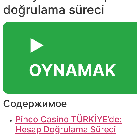
doğrulama süreci
▶️
OYNAMAK
Содержимое
Pinco Casino TÜRKİYE’de:
Hesap Doğrulama Süreci