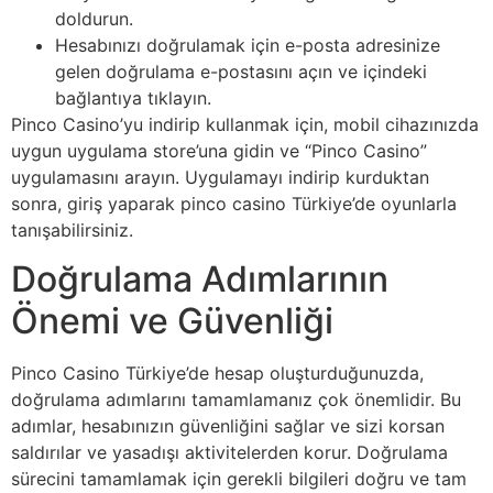
doldurun.
Hesabınızı doğrulamak için e-posta adresinize
gelen doğrulama e-postasını açın ve içindeki
bağlantıya tıklayın.
Pinco Casino’yu indirip kullanmak için, mobil cihazınızda
uygun uygulama store’una gidin ve “Pinco Casino”
uygulamasını arayın. Uygulamayı indirip kurduktan
sonra, giriş yaparak pinco casino Türkiye’de oyunlarla
tanışabilirsiniz.
Doğrulama Adımlarının
Önemi ve Güvenliği
Pinco Casino Türkiye’de hesap oluşturduğunuzda,
doğrulama adımlarını tamamlamanız çok önemlidir. Bu
adımlar, hesabınızın güvenliğini sağlar ve sizi korsan
saldırılar ve yasadışı aktivitelerden korur. Doğrulama
sürecini tamamlamak için gerekli bilgileri doğru ve tam