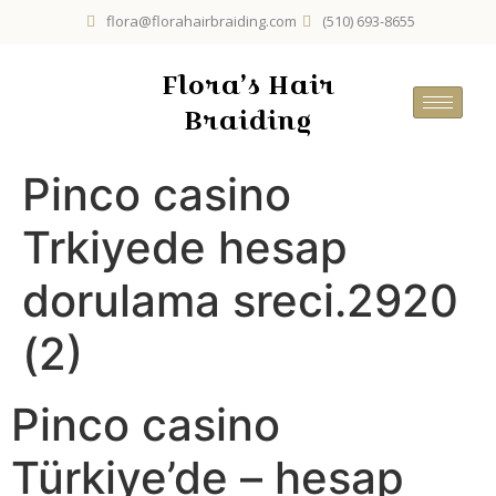
flora@florahairbraiding.com
(510) 693-8655
Flora’s Hair
Braiding
Pinco casino
Trkiyede hesap
dorulama sreci.2920
(2)
Pinco casino
Türkiye’de – hesap