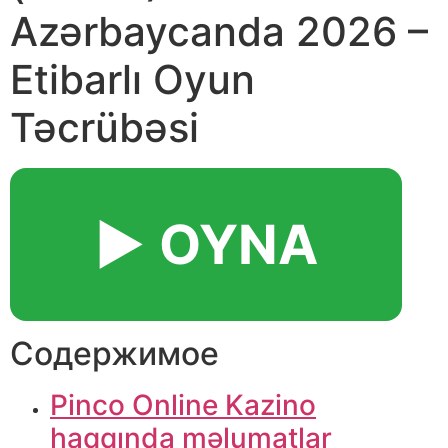
Azərbaycanda 2026 –
Etibarlı Oyun
Təcrübəsi
▶️ OYNA
Содержимое
Pinco Online Kazino
haqqında məlumatlar