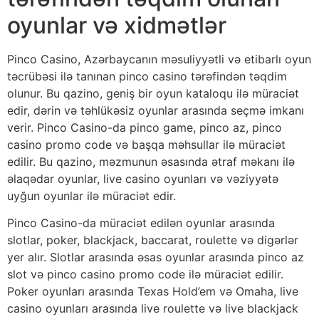
oyunlar və xidmətlər
Pinco Casino, Azərbaycanın məsuliyyətli və etibarlı oyun
təcrübəsi ilə tanınan pinco casino tərəfindən təqdim
olunur. Bu qazino, geniş bir oyun kataloqu ilə müraciət
edir, dərin və təhlükəsiz oyunlar arasında seçmə imkanı
verir. Pinco Casino-da pinco game, pinco az, pinco
casino promo code və başqa məhsullar ilə müraciət
edilir. Bu qazino, məzmunun əsasında ətraf məkanı ilə
əlaqədar oyunlar, live casino oyunları və vəziyyətə
uyğun oyunlar ilə müraciət edir.
Pinco Casino-da müraciət edilən oyunlar arasında
slotlar, poker, blackjack, baccarat, roulette və digərlər
yer alır. Slotlar arasında əsas oyunlar arasında pinco az
slot və pinco casino promo code ilə müraciət edilir.
Poker oyunları arasında Texas Hold’em və Omaha, live
casino oyunları arasında live roulette və live blackjack