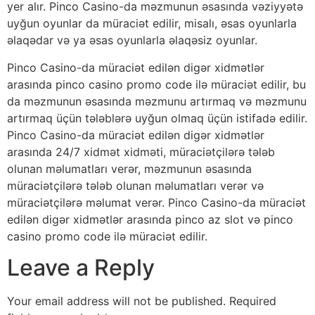
yer alır. Pinco Casino-da məzmunun əsasında vəziyyətə
uyğun oyunlar da müraciət edilir, misalı, əsas oyunlarla
əlaqədar və ya əsas oyunlarla əlaqəsiz oyunlar.
Pinco Casino-da müraciət edilən digər xidmətlər
arasında pinco casino promo code ilə müraciət edilir, bu
da məzmunun əsasında məzmunu artırmaq və məzmunu
artırmaq üçün tələblərə uyğun olmaq üçün istifadə edilir.
Pinco Casino-da müraciət edilən digər xidmətlər
arasında 24/7 xidmət xidməti, müraciətçilərə tələb
olunan məlumatları verər, məzmunun əsasında
müraciətçilərə tələb olunan məlumatları verər və
müraciətçilərə məlumat verər. Pinco Casino-da müraciət
edilən digər xidmətlər arasında pinco az slot və pinco
casino promo code ilə müraciət edilir.
Leave a Reply
Your email address will not be published.
Required