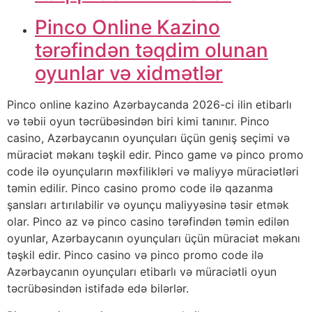
Pinco Online Kazino
tərəfindən təqdim olunan
oyunlar və xidmətlər
Pinco online kazino Azərbaycanda 2026-ci ilin etibarlı
və təbii oyun təcrübəsindən biri kimi tanınır. Pinco
casino, Azərbaycanın oyunçuları üçün geniş seçimi və
müraciət məkanı təşkil edir. Pinco game və pinco promo
code ilə oyunçuların məxfilikləri və maliyyə müraciətləri
təmin edilir. Pinco casino promo code ilə qazanma
şansları artırılabilir və oyunçu maliyyəsinə təsir etmək
olar. Pinco az və pinco casino tərəfindən təmin edilən
oyunlar, Azərbaycanın oyunçuları üçün müraciət məkanı
təşkil edir. Pinco casino və pinco promo code ilə
Azərbaycanın oyunçuları etibarlı və müraciətli oyun
təcrübəsindən istifadə edə bilərlər.