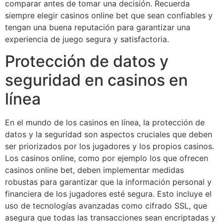
comparar antes de tomar una decisión. Recuerda
siempre elegir casinos online bet que sean confiables y
tengan una buena reputación para garantizar una
experiencia de juego segura y satisfactoria.
Protección de datos y
seguridad en casinos en
línea
En el mundo de los casinos en línea, la protección de
datos y la seguridad son aspectos cruciales que deben
ser priorizados por los jugadores y los propios casinos.
Los casinos online, como por ejemplo los que ofrecen
casinos online bet, deben implementar medidas
robustas para garantizar que la información personal y
financiera de los jugadores esté segura. Esto incluye el
uso de tecnologías avanzadas como cifrado SSL, que
asegura que todas las transacciones sean encriptadas y