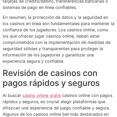
tarjetas de crédito/débito, transferencias bancarias o
sistemas de pago en línea confiables.
En resumen, la protección de datos y la seguridad en
los casinos en línea son fundamentales para mantener la
confianza de los jugadores. Los casinos online, como
los que ofrecen jugar casinos online, deben estar
comprometidos con la implementación de medidas de
seguridad sólidas y transparentes para proteger la
información de los jugadores y garantizar una
experiencia segura y confiable.
Revisión de casinos con
pagos rápidos y seguros
Al buscar
casino online gratis
casinos online con pagos
rápidos y seguros, es crucial elegir plataformas que
ofrezcan una experiencia de juego confiable y segura.
Algunos de los casinos online bet más destacados en