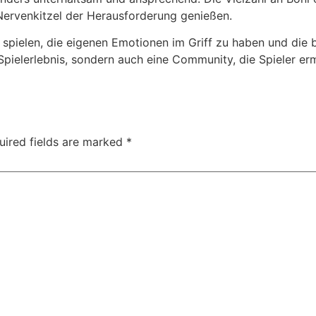
Nervenkitzel der Herausforderung genießen.
zu spielen, die eigenen Emotionen im Griff zu haben und die
Spielerlebnis, sondern auch eine Community, die Spieler er
uired fields are marked
*