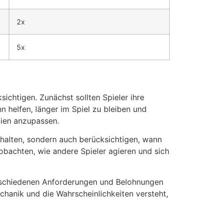
2x
5x
sichtigen. Zunächst sollten Spieler ihre
n helfen, länger im Spiel zu bleiben und
gien anzupassen.
behalten, sondern auch berücksichtigen, wann
eobachten, wie andere Spieler agieren und sich
verschiedenen Anforderungen und Belohnungen
hanik und die Wahrscheinlichkeiten versteht,