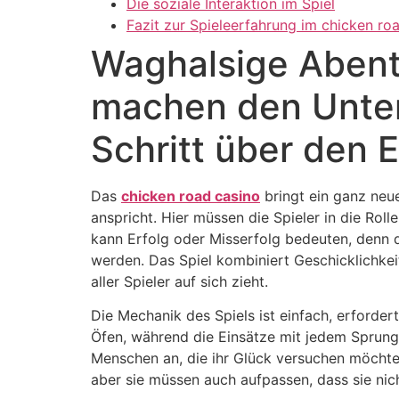
Die soziale Interaktion im Spiel
Fazit zur Spieleerfahrung im chicken ro
Waghalsige Abent
machen den Unter
Schritt über den E
Das
chicken road casino
bringt ein ganz neue
anspricht. Hier müssen die Spieler in die Rol
kann Erfolg oder Misserfolg bedeuten, denn di
werden. Das Spiel kombiniert Geschicklichkei
aller Spieler auf sich zieht.
Die Mechanik des Spiels ist einfach, erforder
Öfen, während die Einsätze mit jedem Sprung
Menschen an, die ihr Glück versuchen möchte
aber sie müssen auch aufpassen, dass sie nich