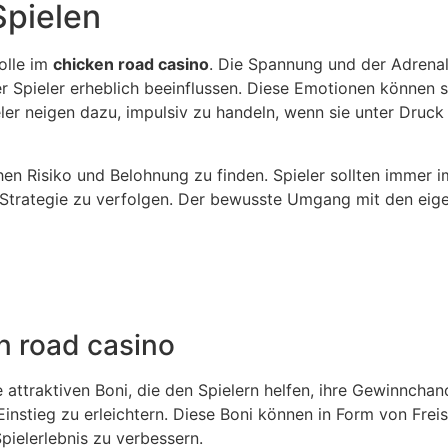
Spielen
olle im
chicken road casino
. Die Spannung und der Adrenal
r Spieler erheblich beeinflussen. Diese Emotionen können s
r neigen dazu, impulsiv zu handeln, wenn sie unter Druck
hen Risiko und Belohnung zu finden. Spieler sollten immer i
e Strategie zu verfolgen. Der bewusste Umgang mit den eig
n road casino
e attraktiven Boni, die den Spielern helfen, ihre Gewinncha
nstieg zu erleichtern. Diese Boni können in Form von Freis
ielerlebnis zu verbessern.