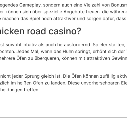
fregendes Gameplay, sondern auch eine Vielzahl von Bonusm
er können sich über spezielle Angebote freuen, die während
machen das Spiel noch attraktiver und sorgen dafür, dass 
hicken road casino?
st sowohl intuitiv als auch herausfordernd. Spieler starten,
öchten. Jedes Mal, wenn das Huhn springt, erhöht sich der
n, mehrere Öfen zu überqueren, können mit attraktiven Gewi
 nicht jeder Sprung gleich ist. Die Öfen können zufällig akt
zlich im heißen Ofen zu landen. Diese unvorhersehbaren El
heidungen treffen.