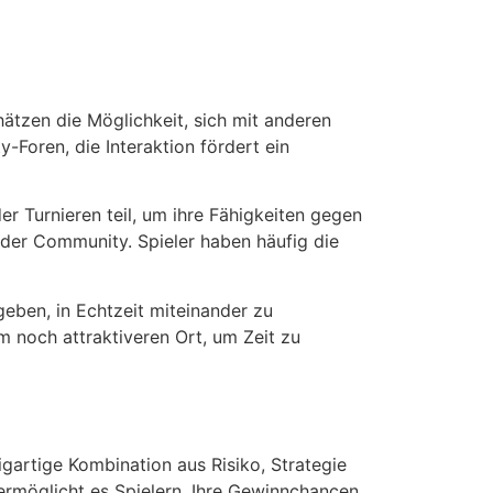
chätzen die Möglichkeit, sich mit anderen
Foren, die Interaktion fördert ein
 Turnieren teil, um ihre Fähigkeiten gegen
 der Community. Spieler haben häufig die
geben, in Echtzeit miteinander zu
 noch attraktiveren Ort, um Zeit zu
artige Kombination aus Risiko, Strategie
ermöglicht es Spielern, Ihre Gewinnchancen