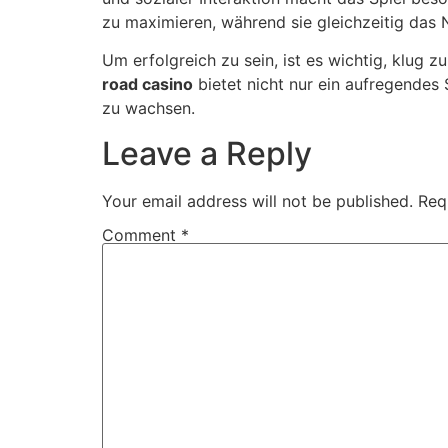
zu maximieren, während sie gleichzeitig das 
Um erfolgreich zu sein, ist es wichtig, klug 
road casino
bietet nicht nur ein aufregendes 
zu wachsen.
Leave a Reply
Your email address will not be published.
Req
Comment
*