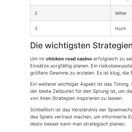
2
Mittel
3
Hoch
Die wichtigsten Strategien
Um im
chicken road casino
erfolgreich zu sei
Einsätze sorgfältig planen. Ein risikobewusst
größere Gewinne zu erzielen. Es ist klug, di
Ein weiterer wichtiger Aspekt ist das Timing.
der beste Zeitpunkt für den Sprung ist, um da
von ihren Strategien inspirieren zu lassen.
Schließlich ist das Verständnis der Spielmec
des Spiels vertraut machen, um informierte E
desto besser kann man strategisch planen.